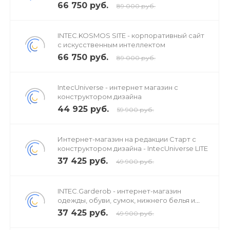
интеллектом
66 750 руб.
89 000 руб.
INTEC.KOSMOS SITE - корпоративный сайт
с искусственным интеллектом
66 750 руб.
89 000 руб.
IntecUniverse - интернет магазин с
конструктором дизайна
44 925 руб.
59 900 руб.
Интернет-магазин на редакции Старт с
конструктором дизайна - IntecUniverse LITE
37 425 руб.
49 900 руб.
INTEC.Garderob - интернет-магазин
одежды, обуви, сумок, нижнего белья и
аксессуаров
37 425 руб.
49 900 руб.