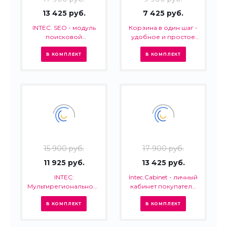
13 425 руб.
7 425 руб.
INTEC. SEO - модуль
Корзина в один шаг -
поисковой
удобное и простое
оптимизации: seo -
оформление заказа в
фильтр, генерация
интернет-магазине
В КОМПЛЕКТ
В КОМПЛЕКТ
сео - текстов, H1, мета-
тегов
15 900 руб.
17 900 руб.
11 925 руб.
13 425 руб.
INTEC:
Intec.Cabinet - личный
Мультирегиональность
кабинет покупателя
- региональная сеть
для интернет-
вашего сайта с
магазина (B2B и B2C)
В КОМПЛЕКТ
В КОМПЛЕКТ
продвижением в
поисковиках