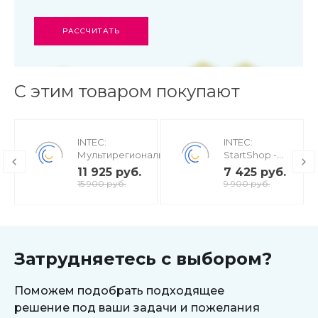
РАССЧИТАТЬ
С этим товаром покупают
INTEC:
INTEC:
Мультирегиональность
StartShop -
- региональная сеть
модуль
11 925 руб.
7 425 руб.
вашего сайта с
интернет-
15 900 руб.
9 900 руб.
продвижением в
магазина для
поисковиках
редакции
Старт
Затрудняетесь с выбором?
Поможем подобрать подходящее
решение под ваши задачи и пожелания