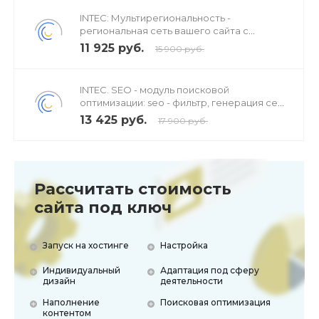
INTEC: Мультирегиональность -
региональная сеть вашего сайта с
продвижением в поисковиках
11 925 руб.
15 900 руб.
INTEC. SEO - модуль поисковой
оптимизации: seo - фильтр, генерация сео
- текстов, H1, мета-тегов
13 425 руб.
17 900 руб.
Рассчитать стоимость
сайта под ключ
Запуск на хостинге
Настройка
Индивидуальный
Адаптация под сферу
дизайн
деятельности
Наполнение
Поисковая оптимизация
контентом