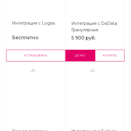
Интеграция с Logsis
Интеграция с DaData:
Гранулярные
подсказки,
Бесплатно
5 900 руб.
автозаполнение форм
и реквизитов заказа
УСТАНОВИТЬ
ДЕМО
КУПИТЬ