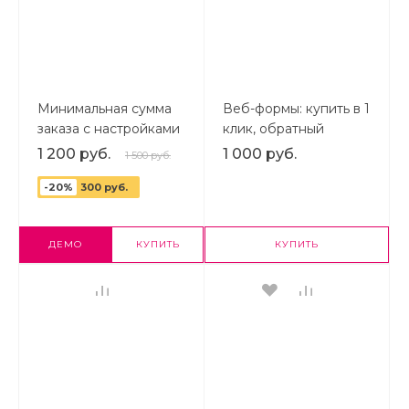
Минимальная сумма
Веб-формы: купить в 1
заказа с настройками
клик, обратный
звонок, форма
1 200 руб.
1 000 руб.
1 500 руб.
обратной связи и др.
-20%
300 руб.
Рекапча, ajax,
адаптивность.
ДЕМО
КУПИТЬ
КУПИТЬ