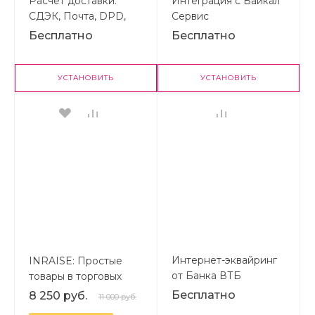
Расчет доставки:
Интеграция с Байкал
СДЭК, Почта, DPD,
Сервис
Boxberry, Яндекс
Бесплатно
Бесплатно
Доставка, Деловые
Линии, ПЭК, Байкал,
КИТ и др.
УСТАНОВИТЬ
УСТАНОВИТЬ
Интернет-эквайринг
INRAISE: Простые
от Банка ВТБ
товары в торговых
предложениях.
Бесплатно
8 250 руб.
11 000 руб.
Объединение