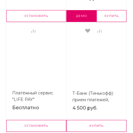
DaData
УСТАНОВИТЬ
ДЕМО
КУПИТЬ
Платёжный сервис
Т-Банк (Тинькофф):
"LIFE PAY"
прием платежей,
эквайринг,
Бесплатно
4 500 руб.
автоплатежи, Система
Быстрых Платежей
(СБП)
УСТАНОВИТЬ
КУПИТЬ