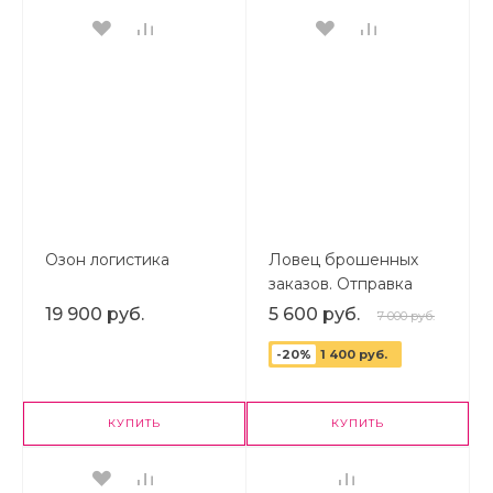
Озон логистика
Ловец брошенных
заказов. Отправка
брошенных корзин
19 900 руб.
5 600 руб.
7 000 руб.
покупателям.
Повышение
-20%
1 400 руб.
конверсии сайта и
продаж
КУПИТЬ
КУПИТЬ