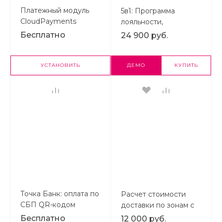
Платежный модуль
5в1: Программа
CloudPayments
лояльности,
реферальная система,
Бесплатно
24 900 руб.
кэшбэк сервис,
оплата бонусами и
вывод баллов
УСТАНОВИТЬ
ДЕМО
КУПИТЬ
Точка Банк: оплата по
Расчет стоимости
СБП QR-кодом
доставки по зонам с
подсказками от
Бесплатно
12 000 руб.