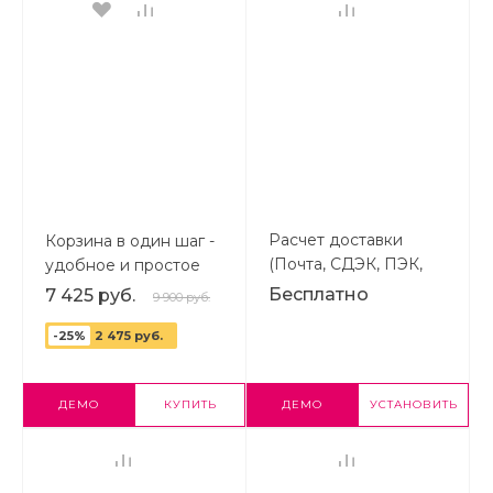
Расчет доставки
Корзина в один шаг -
(Почта, СДЭК, ПЭК,
удобное и простое
Энергия и др.)
оформление заказа в
Бесплатно
7 425 руб.
9 900 руб.
интернет-магазине
-25%
2 475 руб.
ДЕМО
КУПИТЬ
ДЕМО
УСТАНОВИТЬ