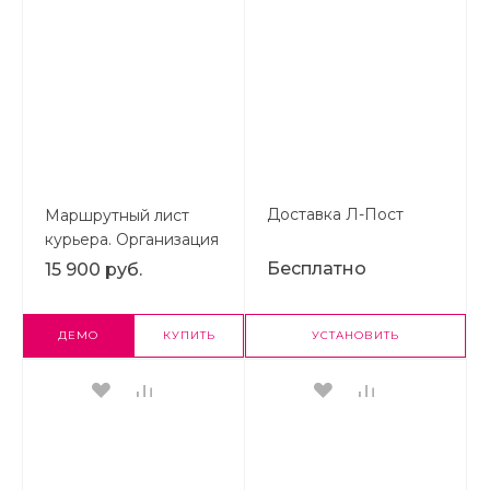
Доставка Л-Пост
Маршрутный лист
курьера. Организация
службы доставки
Бесплатно
15 900 руб.
заказов и управление
курьерами
ДЕМО
КУПИТЬ
УСТАНОВИТЬ