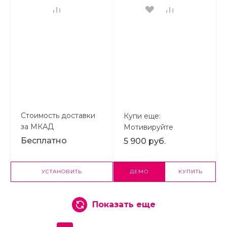
Стоимость доставки
Купи еще:
за МКАД
Мотивируйте
(Яндекс.Карты)
клиентов покупать
Бесплатно
5 900 руб.
больше, повышайте
средний чек
УСТАНОВИТЬ
ДЕМО
КУПИТЬ
Показать еще