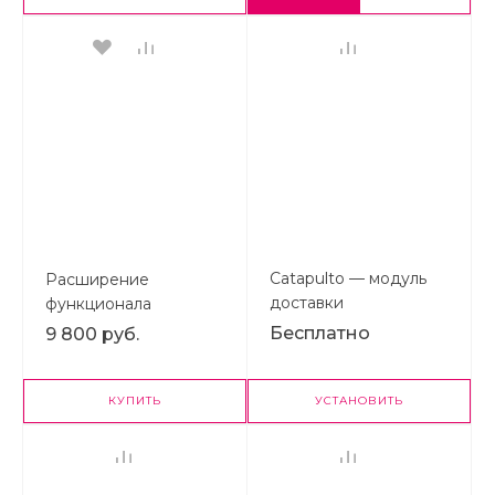
Catapulto — модуль
Расширение
доставки
функционала
ограничений
Бесплатно
9 800 руб.
доставок и оплат для
интернет-магазина
КУПИТЬ
УСТАНОВИТЬ