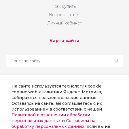
Как купить
Вопрос - ответ
Личный кабинет
Карта сайта
sale@martsoft.ru
На сайте используется технология cookie,
8 800 300 58 70
сервис web-аналитики Яндекс. Метрика,
собираются пользовательские данные.
г. Москва, наб Пресненская, д. 8, стр. 1
Оставаясь на сайте, вы соглашаетесь с их
использованием в соответствии с нашей
Политикой в отношении обработки
Заказать звонок
персональных данных
и
Согласием на
обработку персональных данных
. Если вы не