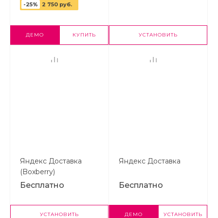
простых товаров по
-25%
2 750 руб.
свойствам в виде ТП
ДЕМО
КУПИТЬ
УСТАНОВИТЬ
Яндекс Доставка
Яндекс Доставка
(Boxberry)
Бесплатно
Бесплатно
УСТАНОВИТЬ
ДЕМО
УСТАНОВИТЬ