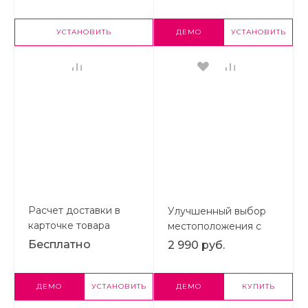
кассы
УСТАНОВИТЬ
ДЕМО
УСТАНОВИТЬ
Расчет доставки в
Улучшенный выбор
карточке товара
местоположения с
определением по IP,
Бесплатно
2 990 руб.
замена контента в
зависимости от
города
ДЕМО
УСТАНОВИТЬ
ДЕМО
КУПИТЬ