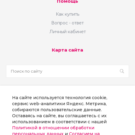
Помощь
Как купить
Вопрос - ответ
Личный кабинет
Карта сайта
sale@martsoft.ru
На сайте используется технология cookie,
8 800 300 58 70
сервис web-аналитики Яндекс. Метрика,
собираются пользовательские данные.
г. Москва, наб Пресненская, д. 8, стр. 1
Оставаясь на сайте, вы соглашаетесь с их
использованием в соответствии с нашей
Политикой в отношении обработки
Заказать звонок
персональных данных
и
Согласием на