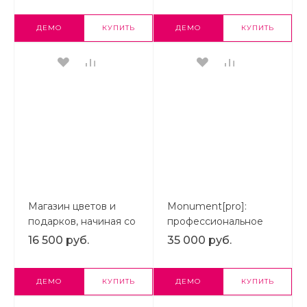
6. Усиливать межличностный
поведенческий таргетинг, полагаясь на
ДЕМО
КУПИТЬ
ДЕМО
КУПИТЬ
инсайдерскую информацию;
7. Умничать;
8. Втирать очки.
<a class="txttohtmllink"
href="https://vlweb.ru/">https://vlweb.ru/</a>
Магазин цветов и
Monument[pro]:
подарков, начиная со
профессиональное
Старта. Flora Shop
решение для
16 500 руб.
35 000 руб.
производителей
памятников
ДЕМО
КУПИТЬ
ДЕМО
КУПИТЬ