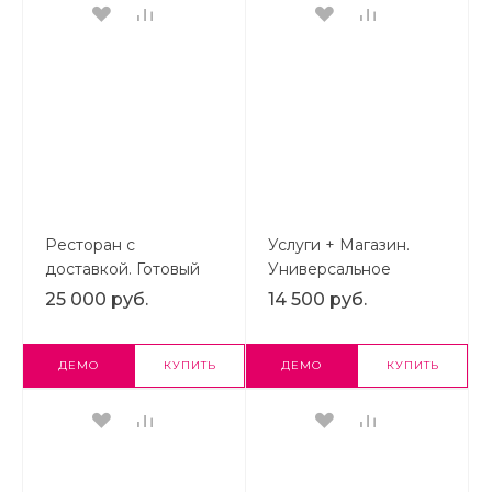
Ресторан с
Услуги + Магазин.
доставкой. Готовый
Универсальное
сайт ресторана или
решение, начиная со
25 000 руб.
14 500 руб.
кафе с доставкой и
«Старта»
бронированием на
Старте
ДЕМО
КУПИТЬ
ДЕМО
КУПИТЬ