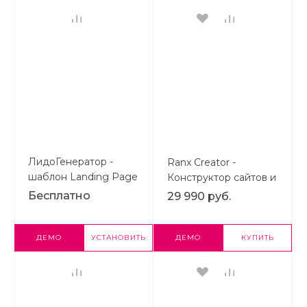
ЛидоГенератор -
Ranx Creator -
шаблон Landing Page
Конструктор сайтов и
| Готовый лендинг на
посадочных страниц с
Бесплатно
29 990 руб.
1С-Битрикс
регионами, корзиной
и онлайн-оплатой |
Готовый Landing Page
ДЕМО
УСТАНОВИТЬ
ДЕМО
КУПИТЬ
на Битрикс