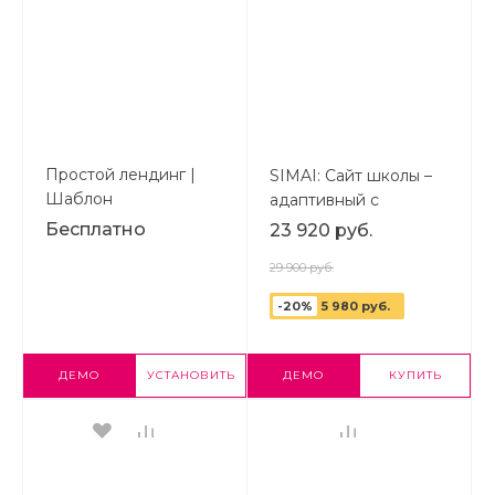
Простой лендинг |
SIMAI: Сайт школы –
Шаблон
адаптивный с
одностраничного
версией для
Бесплатно
23 920 руб.
сайта на 1С-Bitrix
слабовидящих |
29 900 руб.
Шаблон сайта
лендинга на Bitrix
-20%
5 980 руб.
ДЕМО
УСТАНОВИТЬ
ДЕМО
КУПИТЬ