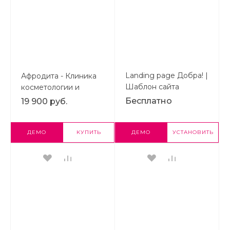
Landing page Добра! |
Афродита - Клиника
Шаблон сайта
косметологии и
лендинга на Bitrix
эстетической
Бесплатно
19 900 руб.
медицины | Шаблон
одностраничного
сайта на 1С-Bitrix
ДЕМО
КУПИТЬ
ДЕМО
УСТАНОВИТЬ