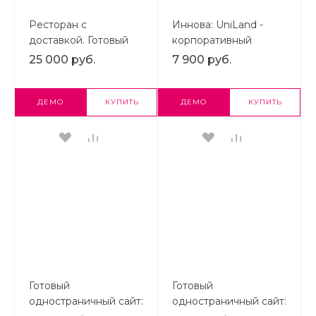
Ресторан с
Иннова: UniLand -
доставкой. Готовый
корпоративный
сайт ресторана или
лендинг | Готовый
25 000 руб.
7 900 руб.
кафе с доставкой и
Landing Page на
бронированием на
Битрикс
Старте | Готовый
ДЕМО
КУПИТЬ
ДЕМО
КУПИТЬ
лендинг на 1С-
Битрикс
Готовый
Готовый
одностраничный сайт:
одностраничный сайт: