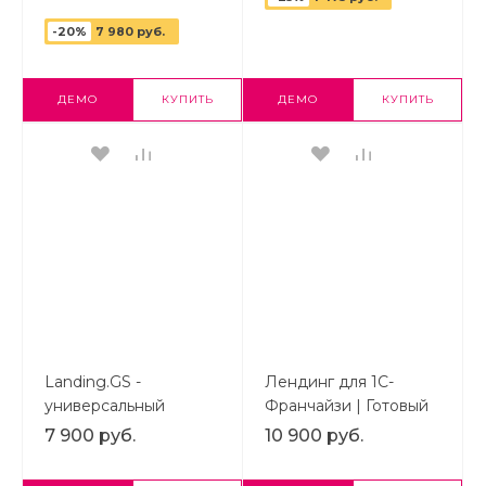
Шаблон
-20%
7 980 руб.
одностраничного
сайта на 1С-Bitrix
ДЕМО
КУПИТЬ
ДЕМО
КУПИТЬ
Landing.GS -
Лендинг для 1С-
универсальный
Франчайзи | Готовый
лендинг | Готовый
Landing Page на
7 900 руб.
10 900 руб.
лендинг на 1С-
Битрикс
Битрикс