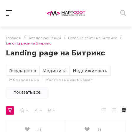
Главная
/
Каталог решений
/
Готовые сайты на Битрикс
/
Landing page на Битрикс
Landing page на Битрикс
Государство
Медицина
Недвижимость
Образование
Ресторанный бизнес
Строительство
ТСЖ, ЖСК
Спорт, туризм
показать все
Другое