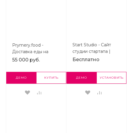
Start Studio - Сайт
Prymery.food -
студии стартапа |
Доставка еды на
Готовый Landing Page
редакции Старт |
Бесплатно
55 000 руб.
на Битрикс
Готовый лендинг на
1С-Битрикс
ДЕМО
КУПИТЬ
ДЕМО
УСТАНОВИТЬ