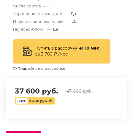
Число сайтов
—
∞
Управление структурой
—
Да
Информационные блоки
—
Да
Highload-блоки
—
Да
Купить в рассрочку на
10 мес.
за 3 760
/мес.
Подробнее о рассрочке
37 600 руб.
47 000 руб.
-20%
9 400 руб.