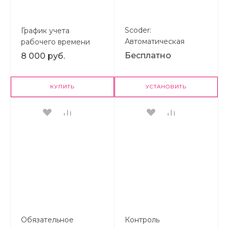
Scoder:
График учета
Автоматическая
рабочего времени
привязка к группе
PRO
Бесплатно
8 000 руб.
после смены отдела в
Битрикс24
КУПИТЬ
УСТАНОВИТЬ
Обязательное
Контроль