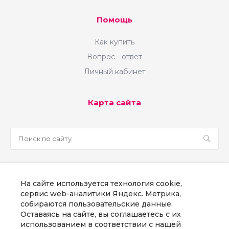
Помощь
Как купить
Вопрос - ответ
Личный кабинет
Карта сайта
sale@martsoft.ru
На сайте используется технология cookie,
8 800 300 58 70
сервис web-аналитики Яндекс. Метрика,
собираются пользовательские данные.
г. Москва, наб Пресненская, д. 8, стр. 1
Оставаясь на сайте, вы соглашаетесь с их
использованием в соответствии с нашей