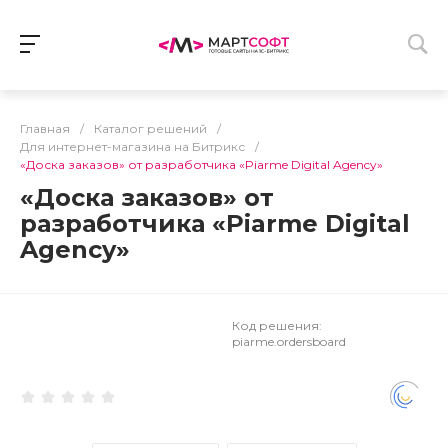
Главная
/
Каталог решений
/
Для интернет-магазина на Битрикс
/
«Доска заказов» от разработчика «Piarme Digital Agency»
«Доска заказов» от
разработчика «Piarme Digital
Agency»
Код решения:
piarme.ordersboard