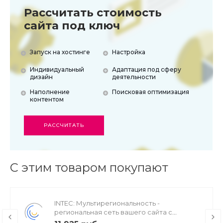
Рассчитать стоимость
сайта под ключ
Запуск на хостинге
Настройка
Индивидуальный
Адаптация под сферу
дизайн
деятельности
Наполнение
Поисковая оптимизация
контентом
РАССЧИТАТЬ
С этим товаром покупают
INTEC: Мультирегиональность -
региональная сеть вашего сайта с
продвижением в поисковиках