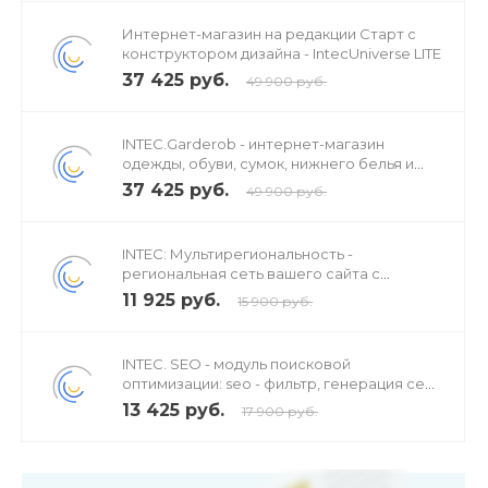
Интернет-магазин на редакции Старт с
конструктором дизайна - IntecUniverse LITE
37 425 руб.
49 900 руб.
INTEC.Garderob - интернет-магазин
одежды, обуви, сумок, нижнего белья и
аксессуаров
37 425 руб.
49 900 руб.
INTEC: Мультирегиональность -
региональная сеть вашего сайта с
продвижением в поисковиках
11 925 руб.
15 900 руб.
INTEC. SEO - модуль поисковой
оптимизации: seo - фильтр, генерация сео
- текстов, H1, мета-тегов
13 425 руб.
17 900 руб.