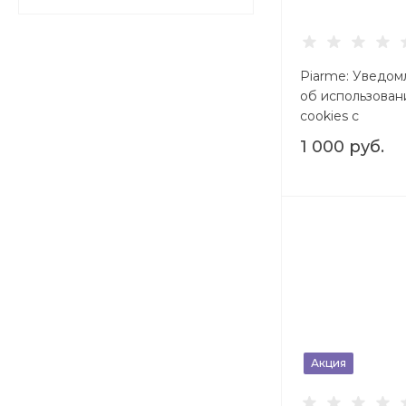
Piarme: Уведом
об использован
cookies с
блокировкой
1 000 руб.
обработки и
сохранением
согласий (ФЗ-15
Акция