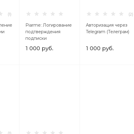
(1)
(2)
ление
Piarme: Логирование
Авторизация через
ии
подтверждения
Telegram (Телеграм)
подписки
1 000 руб.
1 000 руб.
2)
(1)