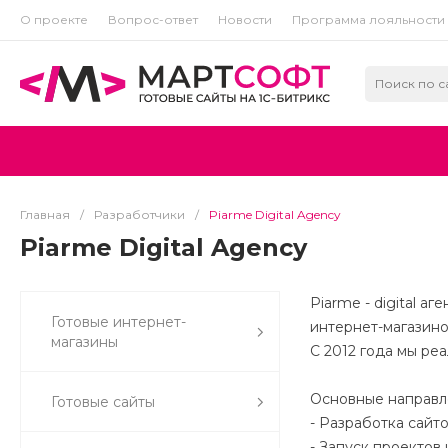
О проекте
Вопрос-ответ
Новости
Программа лояльности
Главная
/
Разработчики
/
Piarme Digital Agency
Piarme Digital Agency
Piarme - digital а
Готовые интернет-
интернет-магазино
магазины
С 2012 года мы ре
Основные направл
Готовые сайты
- Разработка сайт
- Запуск проектов