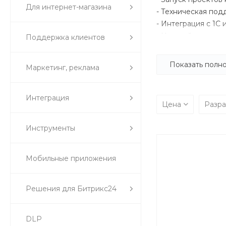
Для интернет-магазина
- Техническая под
- Интеграция с 1С 
- Настройка и вед
Поддержка клиентов
У нас действитель
Показать полн
Маркетинг, реклама
проектирования ст
соответствуют, но
наших клиентов по
Интеграция
Цена
Разр
поддержку проект
Инструменты
Мобильные приложения
Решения для Битрикс24
DLP