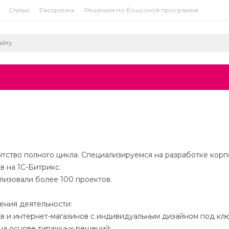
Статьи
Рассрочка
Решения по бонусной программе
гентство полного цикла. Специализируемся на разработке кор
в на 1С-Битрикс.
ализовали более 100 проектов.
ения деятельности:
ов и интернет-магазинов с индивидуальным дизайном под клю
 на основе тиражных решений;