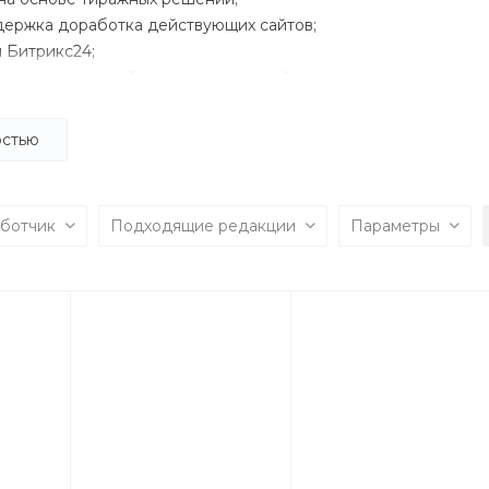
держка доработка действующих сайтов;
и Битрикс24;
ение контекстной и таргетированной рекламы.
но индивидуальный, а не "потоковый" подход к каждому проек
остью
руктуры и до момента сдачи готового проекта. Благодаря эт
 часто и превосходят ожидания заказчика. Также мы всегда 
 работе с сайтом и готовы обеспечивать дальнейшую техни
аботчик
Подходящие редакции
Параметры
а.