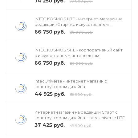
74 250 руб.
99 000 руб.
Полноценный модуль обработки заказов на
редакции 1С-Битрикс «Старт».
INTEC.KOSMOS LITE - интернет-магазин на
редакции «Старт» с искусственным
Простое дублирование блоков лендинга и создание
интеллектом
66 750 руб.
89 000 руб.
внутренних страниц.
INTEC.KOSMOS SITE - корпоративный сайт
с искусственным интеллектом
66 750 руб.
89 000 руб.
IntecUniverse - интернет магазин с
конструктором дизайна
44 925 руб.
59 900 руб.
Интернет-магазин на редакции Старт с
конструктором дизайна - IntecUniverse LITE
37 425 руб.
49 900 руб.