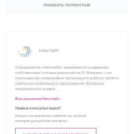
ПОКАЗАТЬ ПОЛНОСТЬЮ
Некстайп
Настройка дизайна. Мы сделали удобную панель в
публичной части сайта, из которой можно настроить
Специалисты «Некстайп» занимаются созданием
цвет, положение блоков на сайте, их отключение
собственных готовых решений на 1С-Битрикс: с их
помощью вы оперативно организуете работу своего
или включение, вид карточки товара.
сайта или мобильного приложения. Вопросы
технического и марк...
Слайдер в шапке. Загружайте баннеры больших
размеров и добавляйте кнопку с призывом перейти
Все решения Некстайп
в каталог или оформить обратный звонок. Настройте
Нужна консультация?
автоматическую прокрутку слайдера, задав нужный
Наши специалисты ответят на любой
интервал.
интересующий вас вопрос
Адаптивная верстка. Корректное и правильное