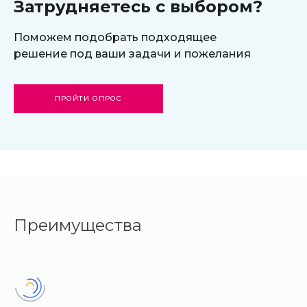
перемещение блоков между собой.
Затрудняетесь с выбором?
При изменении очередности блоков дизайн
Поможем подобрать подходящее
подстраивается автоматически. Все иконки отлично
решение под ваши задачи и пожелания
отображаются на экранах с высоким разрешением и на
дисплеях Retina.
ПРОЙТИ ОПРОС
Преимущества