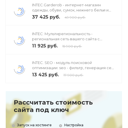
INTEC.Garderob - интернет-магазин
одежды, обуви, сумок, нижнего белья и
аксессуаров
37 425 руб.
49 900 руб.
INTEC: Мультирегиональность -
региональная сеть вашего сайта с
продвижением в поисковиках
11 925 руб.
15 900 руб.
Для каких сфер бизнеса решение подходит:
INTEC. SEO - модуль поисковой
оптимизации: seo - фильтр, генерация сео
- текстов, H1, мета-тегов
доставка еды;
13 425 руб.
17 900 руб.
магазины мебели, фурнитуры;
ритейлеры гаджетов, запчастей и комплектующих;
Рассчитать стоимость
сайта под ключ
магазины кофейного оборудования и
сопутствующих товаров для кофейни и многим
другим, кто желает увеличить продажи или начать
Запуск на хостинге
Настройка