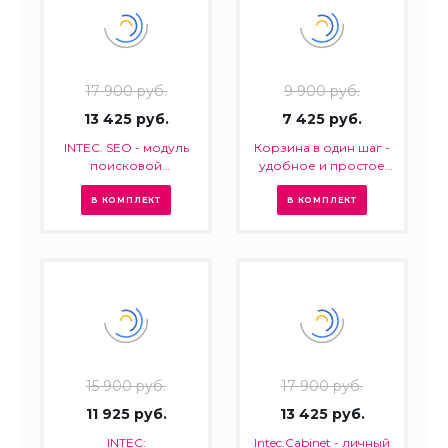
17 900 руб.
9 900 руб.
13 425 руб.
7 425 руб.
INTEC. SEO - модуль
Корзина в один шаг -
поисковой
удобное и простое
оптимизации: seo -
оформление заказа в
фильтр, генерация
интернет-магазине
В КОМПЛЕКТ
В КОМПЛЕКТ
сео - текстов, H1, мета-
тегов
15 900 руб.
17 900 руб.
11 925 руб.
13 425 руб.
INTEC:
Intec.Cabinet - личный