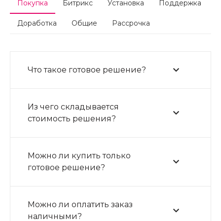
Покупка
Битрикс
Установка
Поддержка
Расширенная карточка товара раскрывает максимум
информации о продукте: подробное описание,
Доработка
Общие
Рассрочка
дополнительные фотографиии характеристики. При
желании расширенную карточку товара можно
отключить в панели настроек.
Что такое готовое решение?
Закрепляйте на товарах метки, привлекайте клиентов
Из чего складывается
акционными предложениями и новинками.
стоимость решения?
Можно ли купить только
готовое решение?
Можно ли оплатить заказ
наличными?