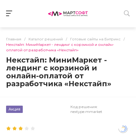
Главная
/
Каталог решений
/
Готовые сайты на Битрикс
/
Некстайп: МиниМаркет - лендинг с корзиной и онлайн-
оплатой от разработчика «Некстайп»
Некстайп: МиниМаркет -
лендинг с корзиной и
онлайн-оплатой от
разработчика «Некстайп»
Код решения:
Акция
nextype.mmarket