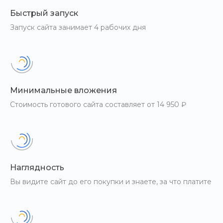
Быстрый запуск
Запуск сайта занимает 4 рабочих дня
Некстайп: МиниМаркет — готовый лендинг, который
позволяет выполнять все работы по SEO, как с
полноценным сайтом. Каждый раздел с товаром и
любая позиция имеют свой URL. Оптимизируйте целый
Минимальные вложения
раздел каталога для поисковой системы или
Стоимость готового сайта составляет от 14 950 ₽
продвигайте каждую позицию— ограничений нет.
Создавайте посадочные страницы внутри лендинга,
где можно разместить информационные или
конверсионные блоки.
Наглядность
Вы видите сайт до его покупки и знаете, за что платите
Все требования для работы по SEO в одном
продукте:
Проведена Shema-разметка товаров и контактной
информации.