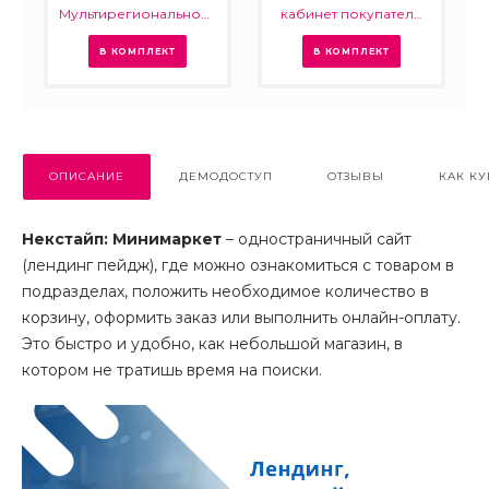
Мультирегиональность
кабинет покупателя
- региональная сеть
для интернет-
вашего сайта с
магазина (B2B и B2C)
В КОМПЛЕКТ
В КОМПЛЕКТ
продвижением в
поисковиках
ОПИСАНИЕ
ДЕМОДОСТУП
ОТЗЫВЫ
КАК КУ
Некстайп: Минимаркет
– одностраничный сайт
(лендинг пейдж), где можно ознакомиться с товаром в
подразделах, положить необходимое количество в
корзину, оформить заказ или выполнить онлайн-оплату.
Это быстро и удобно, как небольшой магазин, в
котором не тратишь время на поиски.