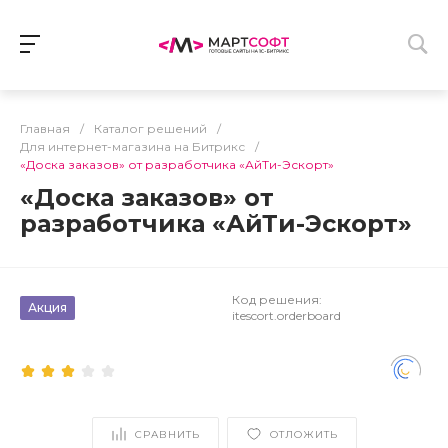
Главная
/
Каталог решений
/
Для интернет-магазина на Битрикс
/
«Доска заказов» от разработчика «АйТи-Эскорт»
«Доска заказов» от
разработчика «АйТи-Эскорт»
Код решения:
Акция
itescort.orderboard
СРАВНИТЬ
ОТЛОЖИТЬ