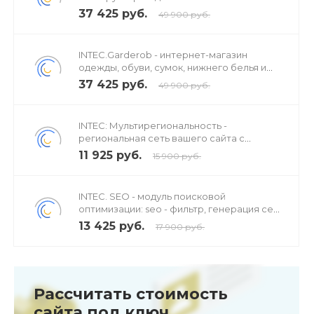
37 425 руб.
49 900 руб.
INTEC.Garderob - интернет-магазин
одежды, обуви, сумок, нижнего белья и
аксессуаров
37 425 руб.
49 900 руб.
INTEC: Мультирегиональность -
региональная сеть вашего сайта с
продвижением в поисковиках
11 925 руб.
15 900 руб.
INTEC. SEO - модуль поисковой
оптимизации: seo - фильтр, генерация сео
- текстов, H1, мета-тегов
13 425 руб.
17 900 руб.
Рассчитать стоимость
сайта под ключ