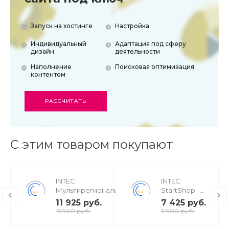
Запуск на хостинге
Настройка
Индивидуальный
Адаптация под сферу
дизайн
деятельности
Наполнение
Поисковая оптимизация
контентом
РАССЧИТАТЬ
С этим товаром покупают
INTEC:
INTEC:
Мультирегиональность
StartShop -
- региональная сеть
модуль
11 925 руб.
7 425 руб.
вашего сайта с
интернет-
15 900 руб.
9 900 руб.
продвижением в
магазина для
поисковиках
редакции