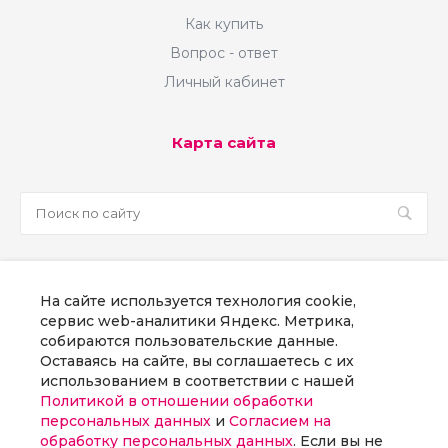
Как купить
Вопрос - ответ
Личный кабинет
Карта сайта
sale@martsoft.ru
На сайте используется технология cookie,
8 800 300 58 70
сервис web-аналитики Яндекс. Метрика,
собираются пользовательские данные.
г. Москва, наб Пресненская, д. 8, стр. 1
Оставаясь на сайте, вы соглашаетесь с их
использованием в соответствии с нашей
Политикой в отношении обработки
Заказать звонок
персональных данных
и
Согласием на
обработку персональных данных
. Если вы не