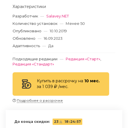
Характеристики
Разработчик
—
Salavey.NET
Количество установок
—
Менее 50
Опубликовано
—
10.10.2019
Обновлено
—
16.09.2023
Адаптивность
—
Да
Подходящие редакции
—
Редакция «Старт»
,
Редакция «Стандарт»
Купить в рассрочку на
10 мес.
за 1 039
/мес.
Подробнее о рассрочке
До конца скидки:
23
д.
18
:
24
:
57