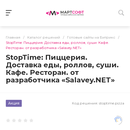
Главная
/
Каталог решений
/
Готовые сайты на Битрикс
/
StopTime: Пиццерия. Доставка еды, роллов, суши. Кафе.
Ресторан. от разработчика «Salavey.NET»
StopTime: Пиццерия.
Доставка еды, роллов, суши.
Кафе. Ресторан. от
разработчика «Salavey.NET»
Акция
Код решения:
stoptime.pizza