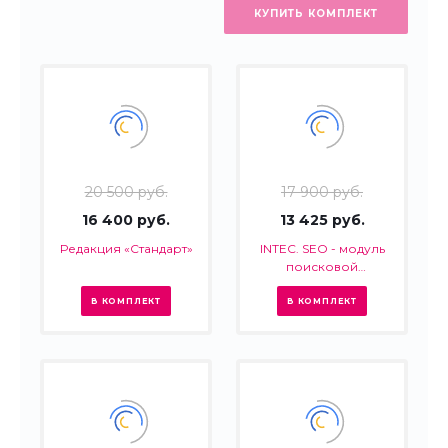
КУПИТЬ КОМПЛЕКТ
20 500 руб.
17 900 руб.
16 400 руб.
13 425 руб.
Редакция «Стандарт»
INTEC. SEO - модуль
поисковой
оптимизации: seo -
фильтр, генерация
В КОМПЛЕКТ
В КОМПЛЕКТ
сео - текстов, H1, мета-
тегов