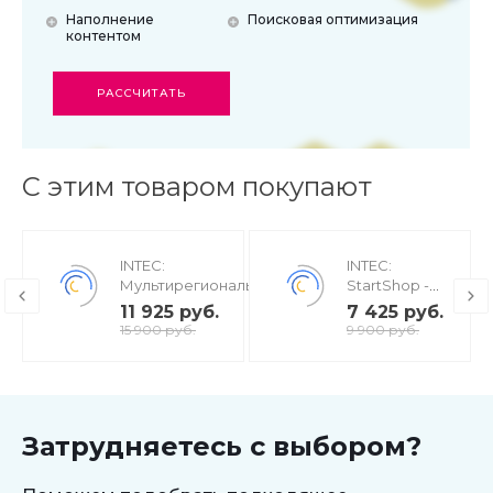
Наполнение
Поисковая оптимизация
контентом
РАССЧИТАТЬ
С этим товаром покупают
INTEC:
INTEC:
Мультирегиональность
StartShop -
- региональная сеть
модуль
11 925 руб.
7 425 руб.
вашего сайта с
интернет-
15 900 руб.
9 900 руб.
продвижением в
магазина для
поисковиках
редакции
Старт
Затрудняетесь с выбором?