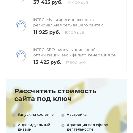
аксессуаров
37 425 руб.
49 900 руб.
INTEC: Мультирегиональность -
региональная сеть вашего сайта с
продвижением в поисковиках
11 925 руб.
15 900 руб.
INTEC. SEO - модуль поисковой
оптимизации: seo - фильтр, генерация сео
- текстов, H1, мета-тегов
13 425 руб.
17 900 руб.
Рассчитать стоимость
сайта под ключ
Запуск на хостинге
Настройка
Индивидуальный
Адаптация под сферу
дизайн
деятельности