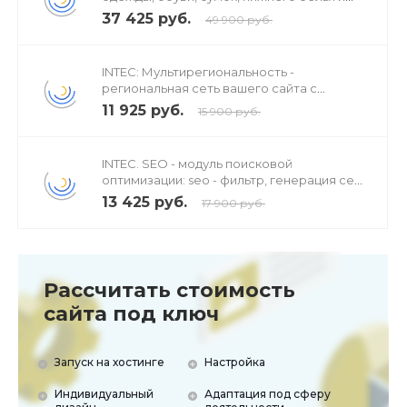
аксессуаров
37 425 руб.
49 900 руб.
INTEC: Мультирегиональность -
региональная сеть вашего сайта с
продвижением в поисковиках
11 925 руб.
15 900 руб.
INTEC. SEO - модуль поисковой
оптимизации: seo - фильтр, генерация сео
- текстов, H1, мета-тегов
13 425 руб.
17 900 руб.
Рассчитать стоимость
сайта под ключ
Запуск на хостинге
Настройка
Индивидуальный
Адаптация под сферу