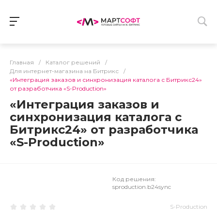
Главная
/
Каталог решений
/
Для интернет-магазина на Битрикс
/
«Интеграция заказов и синхронизация каталога с Битрикс24»
от разработчика «S-Production»
«Интеграция заказов и
синхронизация каталога с
Битрикс24» от разработчика
«S-Production»
Код решения:
sproduction.b24sync
S-Production