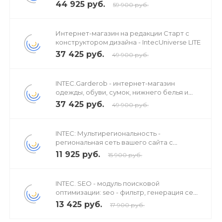
44 925 руб.
59 900 руб.
Интернет-магазин на редакции Старт с
конструктором дизайна - IntecUniverse LITE
37 425 руб.
49 900 руб.
INTEC.Garderob - интернет-магазин
одежды, обуви, сумок, нижнего белья и
аксессуаров
37 425 руб.
49 900 руб.
INTEC: Мультирегиональность -
региональная сеть вашего сайта с
продвижением в поисковиках
11 925 руб.
15 900 руб.
INTEC. SEO - модуль поисковой
оптимизации: seo - фильтр, генерация сео
- текстов, H1, мета-тегов
13 425 руб.
17 900 руб.