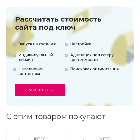
Электронная
Телефон:
Техническая поддержка:
Рассчитать стоимость
почта:
+7 (495)
https://cabinet.sotbit.ru/support/
сайта под ключ
sale@sotbit.ru
868-04-12
Запуск на хостинге
Настройка
Индивидуальный
Адаптация под сферу
дизайн
деятельности
Наполнение
Поисковая оптимизация
контентом
РАССЧИТАТЬ
С этим товаром покупают
INTEC:
INTEC: