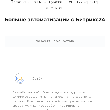
По желанию он может указать степень и характер
дефектов.
Настройте автоматическую постановку задач или
сделок в Битрикс24 при создании новой рекламации
ПОКАЗАТЬ ПОЛНОСТЬЮ
на сайте.
Персоналу не нужно изучать новую систему и
проверять админку сайта — они продолжают работать
в привычном
интерфейсе. Настройте заголовки, описания задач,
ответственность и пр. один раз.
Сотбит
Разработчики «Сотбит» создают и внедряют e-
commerce решения для бизнеса на платформе 1С-
Битрикс. Компания всего за 4 года сумела войти в
двадцатку лучших разработчиков интернет-
магазинов по версии Рун...