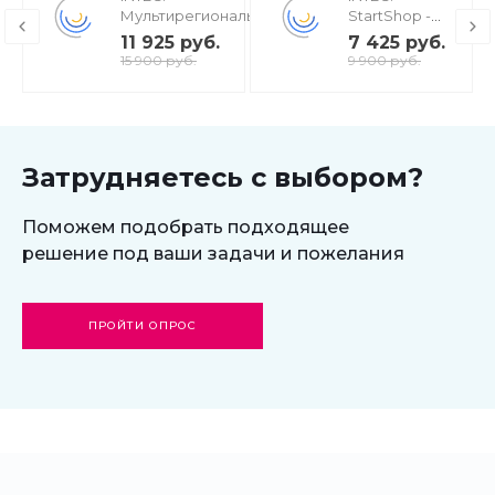
Мультирегиональность
StartShop -
- региональная сеть
модуль
11 925 руб.
7 425 руб.
вашего сайта с
интернет-
15 900 руб.
9 900 руб.
продвижением в
магазина для
поисковиках
редакции
Старт
Затрудняетесь с выбором?
Поможем подобрать подходящее
решение под ваши задачи и пожелания
ПРОЙТИ ОПРОС