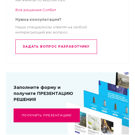
Все решения Сотбит
Нужна консультация?
Наши специалисты ответят на любой
интересующий вас вопрос
ЗАДАТЬ ВОПРОС РАЗРАБОТЧИКУ
Модуль интегрирован разработчиками в Сотбит: B2B
кабинет* — готовый личный кабинет дилера на
Битрикс.
Решение отлично подходит B2B компаниям, чтобы
принимать претензии от контранегтов прямо в личном
Заполните форму и
кабинете.
получите ПРЕЗЕНТАЦИЮ
РЕШЕНИЯ
ПОЛУЧИТЬ ПРЕЗЕНТАЦИЮ