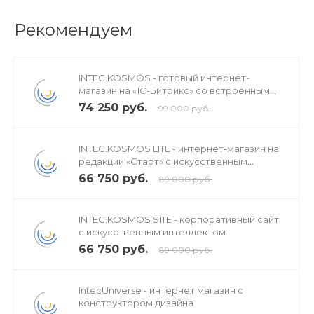
Рекомендуем
INTEC.KOSMOS - готовый интернет-
магазин на «1С-Битрикс» со встроенным
искусственным интеллектом
Модуль доступен для бесплатного тестирования в
74 250 руб.
99 000 руб.
течение 14 дней. Специалисты технической поддержки
помогут
INTEC.KOSMOS LITE - интернет-магазин на
установить, настроить и протестировать решение
редакции «Старт» с искусственным
бесплатно.
интеллектом
66 750 руб.
89 000 руб.
INTEC.KOSMOS SITE - корпоративный сайт
с искусственным интеллектом
66 750 руб.
89 000 руб.
IntecUniverse - интернет магазин с
конструктором дизайна