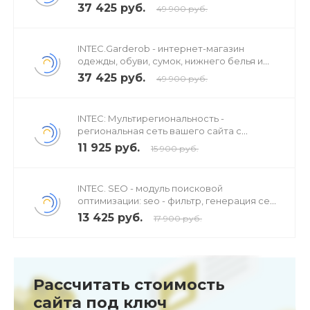
37 425 руб.
49 900 руб.
INTEC.Garderob - интернет-магазин
одежды, обуви, сумок, нижнего белья и
аксессуаров
37 425 руб.
49 900 руб.
INTEC: Мультирегиональность -
региональная сеть вашего сайта с
продвижением в поисковиках
11 925 руб.
15 900 руб.
INTEC. SEO - модуль поисковой
оптимизации: seo - фильтр, генерация сео
- текстов, H1, мета-тегов
13 425 руб.
17 900 руб.
Рассчитать стоимость
сайта под ключ