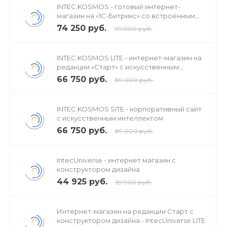
INTEC.KOSMOS - готовый интернет-
магазин на «1С-Битрикс» со встроенным
искусственным интеллектом
74 250 руб.
99 000 руб.
INTEC.KOSMOS LITE - интернет-магазин на
редакции «Старт» с искусственным
интеллектом
66 750 руб.
89 000 руб.
INTEC.KOSMOS SITE - корпоративный сайт
с искусственным интеллектом
66 750 руб.
89 000 руб.
IntecUniverse - интернет магазин с
конструктором дизайна
44 925 руб.
59 900 руб.
Интернет-магазин на редакции Старт с
конструктором дизайна - IntecUniverse LITE