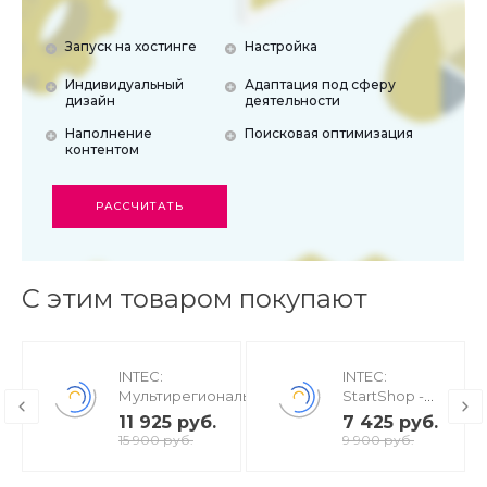
Запуск на хостинге
Настройка
Индивидуальный
Адаптация под сферу
дизайн
деятельности
Наполнение
Поисковая оптимизация
контентом
РАССЧИТАТЬ
С этим товаром покупают
INTEC:
INTEC:
Мультирегиональность
StartShop -
- региональная сеть
модуль
11 925 руб.
7 425 руб.
вашего сайта с
интернет-
15 900 руб.
9 900 руб.
продвижением в
магазина для
поисковиках
редакции