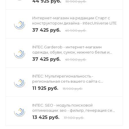
44 925 руб.
59 900 руб.
Интернет-магазин на редакции Старт с
конструктором дизайна - IntecUniverse LITE
37 425 руб.
49 900 руб.
INTEC.Garderob - интернет-магазин
одежды, обуви, сумок, нижнего белья и
аксессуаров
37 425 руб.
49 900 руб.
INTEC: Мультирегиональность -
региональная сеть вашего сайта с
продвижением в поисковиках
11 925 руб.
15 900 руб.
INTEC. SEO - модуль поисковой
оптимизации: seo - фильтр, генерация сео
- текстов, H1, мета-тегов
13 425 руб.
17 900 руб.