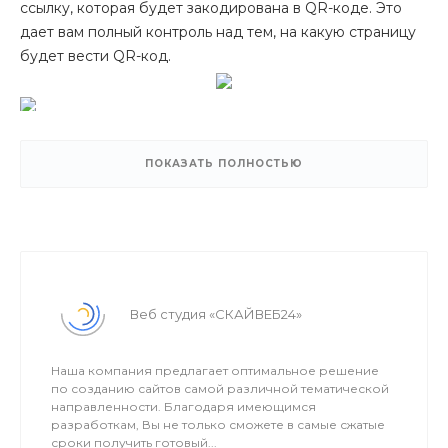
ссылку, которая будет закодирована в QR-коде. Это
дает вам полный контроль над тем, на какую страницу
будет вести QR-код.
Автоматическая генерация QR-кода
Модуль позволяет автоматически генерировать QR-
ПОКАЗАТЬ ПОЛНОСТЬЮ
?
код для выбранной страницы или элемента
инфоблока. Это значительно упрощает процесс
создания QR-кодов и экономит ваше время.
Генерация ссылки с GET-параметрами
Модуль может генерировать ссылки с GET-
?
параметрами. Это полезно для SEO-оптимизации и
Веб студия «СКАЙВЕБ24»
поможет вам анализировать и оптимизировать
эффективность ваших маркетинговых кампаний.
Простота в установке и настройке
Наша компания предлагает оптимальное решение
по созданию сайтов самой различной тематической
Установка и настройка модуля "QR-код адреса
направленности. Благодаря имеющимся
?
страницы" очень просты. Для отображения QR-кода
разработкам, Вы не только сможете в самые сжатые
на странице вам достаточно разместить компонент
сроки получить готовый...