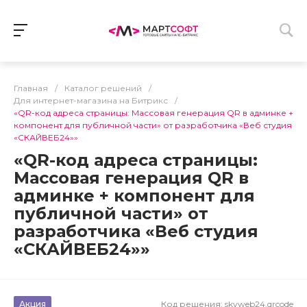
Главная
/
Каталог решений
/
Для интернет-магазина на Битрикс
/
«QR-код адреса страницы: Массовая генерация QR в админке +
компонент для публичной части» от разработчика «Веб студия
«СКАЙВЕБ24»»
«QR-код адреса страницы:
Массовая генерация QR в
админке + компонент для
публичной части» от
разработчика «Веб студия
«СКАЙВЕБ24»»
Акция
Код решения:
skyweb24.qrcode