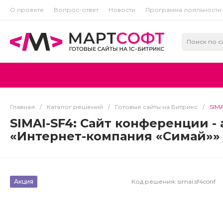
О проекте
Вопрос-ответ
Новости
Программа лояльности
Главная
/
Каталог решений
/
Готовые сайты на Битрикс
/
SIM
SIMAI-SF4: Сайт конференции -
«Интернет-компания «Симай»»
Акция
Код решения:
simai.sf4conf