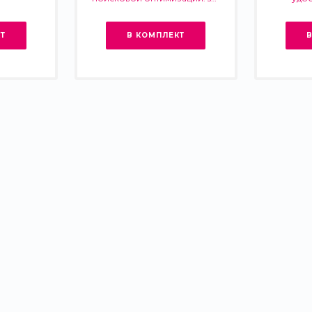
- фильтр, генерация сео -
оформ
текстов, H1, мета-тегов
инт
Т
В КОМПЛЕКТ