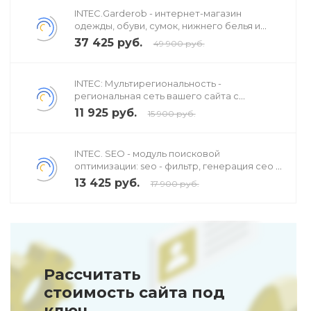
INTEC.Garderob - интернет-магазин
одежды, обуви, сумок, нижнего белья и
аксессуаров
37 425 руб.
49 900 руб.
INTEC: Мультирегиональность -
региональная сеть вашего сайта с
продвижением в поисковиках
11 925 руб.
15 900 руб.
INTEC. SEO - модуль поисковой
оптимизации: seo - фильтр, генерация сео -
текстов, H1, мета-тегов
13 425 руб.
17 900 руб.
Рассчитать
стоимость сайта под
ключ