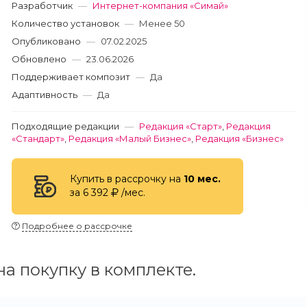
Разработчик
—
Интернет-компания «Симай»
Количество установок
—
Менее 50
Опубликовано
—
07.02.2025
Обновлено
—
23.06.2026
Поддерживает композит
—
Да
Адаптивность
—
Да
Подходящие редакции
—
Редакция «Старт»
,
Редакция
«Стандарт»
,
Редакция «Малый Бизнес»
,
Редакция «Бизнес»
Купить в рассрочку на
10 мес.
за 6 392
/мес.
Подробнее о рассрочке
а покупку в комплекте.