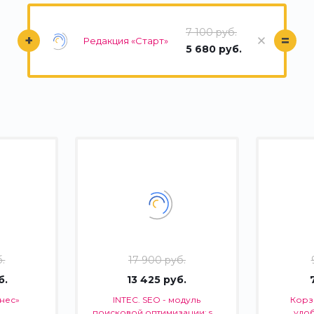
7 100 руб.
+
=
Редакция «Старт»
5 680 руб.
.
17 900 руб.
б.
13 425 руб.
нес»
INTEC. SEO - модуль
Корзи
поисковой оптимизации: seo
удо