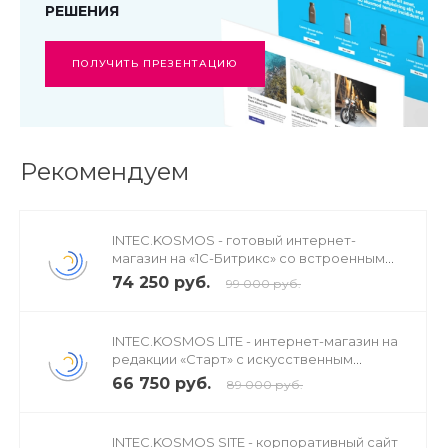
РЕШЕНИЯ
ПОЛУЧИТЬ ПРЕЗЕНТАЦИЮ
Рекомендуем
INTEC.KOSMOS - готовый интернет-
магазин на «1С-Битрикс» со встроенным
искусственным интеллектом
74 250 руб.
99 000 руб.
INTEC.KOSMOS LITE - интернет-магазин на
редакции «Старт» с искусственным
интеллектом
66 750 руб.
89 000 руб.
INTEC.KOSMOS SITE - корпоративный сайт