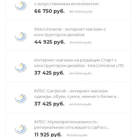
с искусственным интеллектом
66 750 руб.
89 000 руб.
IntecUniverse - интернет магазин с
конструктором дизайна
44 925 руб.
59 900 руб.
Интернет-магазин на редакции Старт с
конструктором дизайна - IntecUniverse LITE
37 425 руб.
49 900 руб.
INTEC.Garderob - интернет-магазин
одежды, обуви, сумок, нижнего белья и
аксессуаров
37 425 руб.
49 900 руб.
INTEC: Мультирегиональность -
региональная сеть вашего сайта с
продвижением в поисковиках
11 925 руб.
15 900 руб.