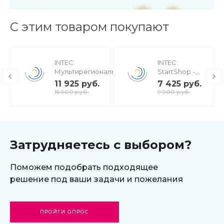
С этим товаром покупают
INTEC:
INTEC:
Мультирегиональность
StartShop -
- региональная сеть
модуль
11 925 руб.
7 425 руб.
вашего сайта с
интернет-
15 900 руб.
9 900 руб.
продвижением в
магазина для
поисковиках
редакции
Старт
Затрудняетесь с выбором?
Поможем подобрать подходящее
решение под ваши задачи и пожелания
ПРОЙТИ ОПРОС