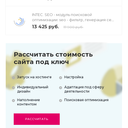
INTEC. SEO - модуль поисковой
оптимизации: seo - фильтр, генерация сео
- текстов, H1, мета-тегов
13 425 руб.
17 900 руб.
Рассчитать стоимость
сайта под ключ
Запуск на хостинге
Настройка
Индивидуальный
Адаптация под сферу
дизайн
деятельности
Наполнение
Поисковая оптимизация
контентом
РАССЧИТАТЬ