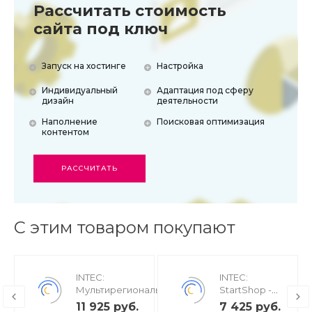
Рассчитать стоимость
сайта под ключ
Запуск на хостинге
Настройка
Индивидуальный
Адаптация под сферу
дизайн
деятельности
Наполнение
Поисковая оптимизация
контентом
РАССЧИТАТЬ
С этим товаром покупают
INTEC:
INTEC:
Мультирегиональность
StartShop -
- региональная сеть
модуль
11 925 руб.
7 425 руб.