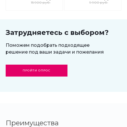
вашего сайта с
интернет-
15 900 руб.
9 900 руб.
продвижением в
магазина для
поисковиках
редакции
Старт
Затрудняетесь с выбором?
Поможем подобрать подходящее
решение под ваши задачи и пожелания
ПРОЙТИ ОПРОС
Преимущества