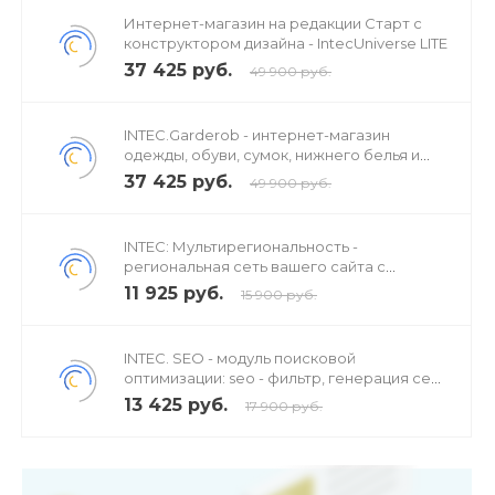
Интернет-магазин на редакции Старт с
конструктором дизайна - IntecUniverse LITE
37 425 руб.
49 900 руб.
INTEC.Garderob - интернет-магазин
одежды, обуви, сумок, нижнего белья и
аксессуаров
37 425 руб.
49 900 руб.
INTEC: Мультирегиональность -
региональная сеть вашего сайта с
продвижением в поисковиках
11 925 руб.
15 900 руб.
INTEC. SEO - модуль поисковой
оптимизации: seo - фильтр, генерация сео
- текстов, H1, мета-тегов
13 425 руб.
17 900 руб.