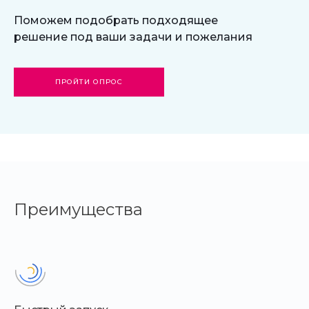
Карточка с высокой
Поможем подобрать подходящее
решение под ваши задачи и пожелания
конверсией
ПРОЙТИ ОПРОС
Каждый элемент карточки товара
оптимизирован для увеличения
продаж.
Всё для принятия решения о покупке
прямо на странице.
Преимущества