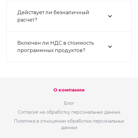
Действует ли безналичный
расчет?
От самовывоза до международной
Включен ли НДС в стоимость
доставки. Ваши покупатели выбирают
программных продуктов?
удобный
способ — система автоматически
рассчитывает стоимость.
О компании
Блог
Согласие на обработку персональных данных
Политика в отношении обработки персональных
данных