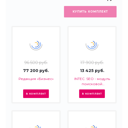
КУПИТЬ КОМПЛЕКТ
96 500 руб.
17 900 руб.
77 200 руб.
13 425 руб.
Редакция «Бизнес»
INTEC. SEO - модуль
поисковой
оптимизации: seo -
фильтр, генерация
В КОМПЛЕКТ
В КОМПЛЕКТ
сео - текстов, H1, мета-
тегов