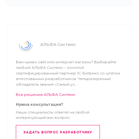
Решение учитывает специфику
АЛЬФА Системс
быстрого заказа товаров, позволяя вам
мгновенно развернуть удобную
Вам нужен сайт или интернет магазин? Выбирайте
онлайн-витрину и наладить продажи в
любой! АЛЬФА Системс – золотой
сертифицированный партнер 1С-Битрикс со штатом
своем
аттестованных разработчиков. Четырехкратный
районе или по всему городу.
обладатель звания «Самый ус...
Все решения АЛЬФА Системс
Нужна консультация?
Наши специалисты ответят на любой
интересующий вас вопрос
ЗАДАТЬ ВОПРОС РАЗРАБОТЧИКУ