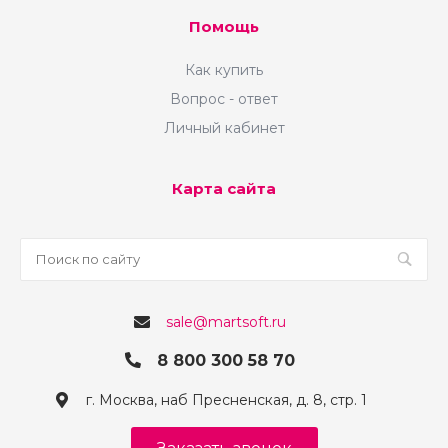
Помощь
Как купить
Вопрос - ответ
Личный кабинет
Карта сайта
Удобная корзина и
быстрое
sale@martsoft.ru
оформление
8 800 300 58 70
г. Москва, наб Пресненская, д. 8, стр. 1
Мы внедрили инструменты, которые