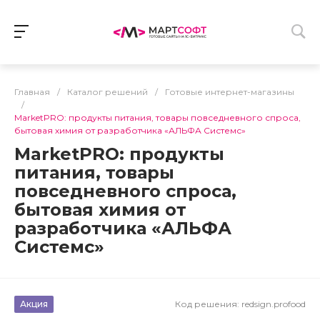
Главная
/
Каталог решений
/
Готовые интернет-магазины
/
MarketPRO: продукты питания, товары повседневного спроса,
бытовая химия от разработчика «АЛЬФА Системс»
MarketPRO: продукты
питания, товары
повседневного спроса,
бытовая химия от
разработчика «АЛЬФА
Системс»
Акция
Код решения:
redsign.profood