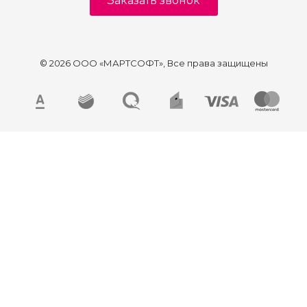
Заказать звонок
воздействуют на триггеры покупателя.
Запускайте акции «Товар дня»,
используйте «Умные» стикеры и блоки
© 2026 ООО «МАРТСОФТ», Все права защищены
допродаж,
чтобы увеличить средний чек и
возвращаемость клиентов без лишних
усилий.
Психология работает безотказно!