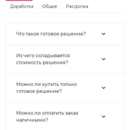
Доработка
Общие
Рассрочка
Удобная корзина и
быстрое
Что такое готовое решение?
оформление
Из чего складывается
стоимость решения?
Минимум шагов от добавления товара
до оплаты. Корзина с промокодами,
быстрый
Можно ли купить только
заказ в 1 клик, несколько способов
готовое решение?
оплаты и доставки.
Можно ли оплатить заказ
наличными?