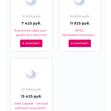
9 900 руб.
15 900 руб.
7 425 руб.
11 925 руб.
Корзина в один шаг -
INTEC:
удобное и простое
Мультирегиональность
оформление заказа в
- региональная сеть
интернет-магазине
вашего сайта с
В КОМПЛЕКТ
В КОМПЛЕКТ
продвижением в
поисковиках
17 900 руб.
13 425 руб.
Intec.Cabinet - личный
кабинет покупателя