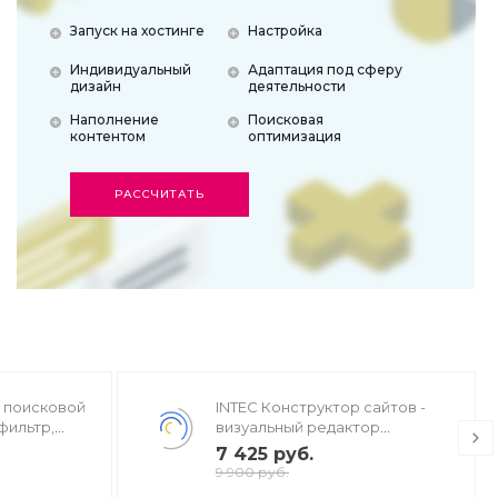
Запуск на хостинге
Настройка
Индивидуальный
Адаптация под сферу
дизайн
деятельности
Наполнение
Поисковая
контентом
оптимизация
РАССЧИТАТЬ
ь поисковой
INTEC Конструктор сайтов -
фильтр,
визуальный редактор
стов, H1,
структуры и дизайна
7 425 руб.
9 900 руб.