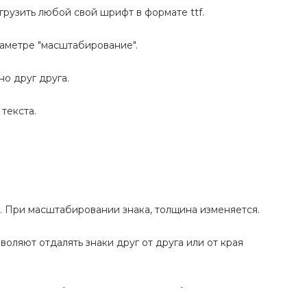
грузить любой свой шрифт в формате ttf.
раметре "масштабирование".
но друг друга.
текста.
 При масштабировании знака, толщина изменяется.
воляют отдалять знаки друг от друга или от края
Можно подобрать значение таким образом, что визуально