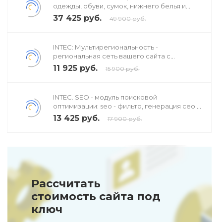
одежды, обуви, сумок, нижнего белья и
аксессуаров
37 425 руб.
49 900 руб.
INTEC: Мультирегиональность -
региональная сеть вашего сайта с
продвижением в поисковиках
11 925 руб.
15 900 руб.
INTEC. SEO - модуль поисковой
оптимизации: seo - фильтр, генерация сео -
текстов, H1, мета-тегов
13 425 руб.
17 900 руб.
Рассчитать
стоимость сайта под
ключ