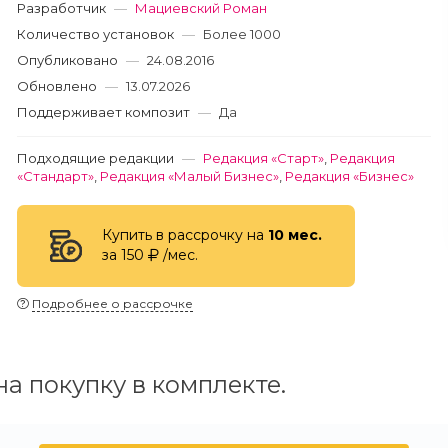
Разработчик
—
Мациевский Роман
Количество установок
—
Более 1000
Опубликовано
—
24.08.2016
Обновлено
—
13.07.2026
Поддерживает композит
—
Да
Подходящие редакции
—
Редакция «Старт»
,
Редакция
«Стандарт»
,
Редакция «Малый Бизнес»
,
Редакция «Бизнес»
Купить в рассрочку на
10 мес.
за 150
/мес.
Подробнее о рассрочке
а покупку в комплекте.