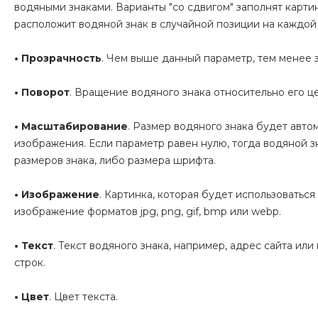
водяными знаками. Варианты "со сдвигом" заполнят карти
расположит водяной знак в случайной позиции на каждой
• Прозрачность
. Чем выше данный параметр, тем менее 
• Поворот
. Вращение водяного знака относительно его ц
• Масштабирование
. Размер водяного знака будет авт
изображения. Если параметр равен нулю, тогда водяной зн
размеров знака, либо размера шрифта.
• Изображение
. Картинка, которая будет использоваться
изображение форматов jpg, png, gif, bmp или webp.
• Текст
. Текст водяного знака, например, адрес сайта ил
строк.
• Ц
вет
. Цвет текста.