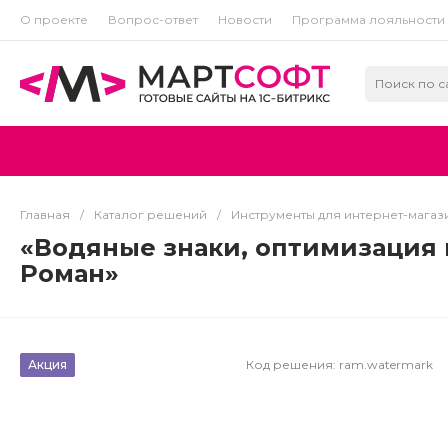
О проекте
Вопрос-ответ
Новости
Программа лояльности
Главная
/
Каталог решений
/
Инструменты для интернет-магази
«Водяные знаки, оптимизация 
Роман»
Акция
Код решения:
ram.watermark