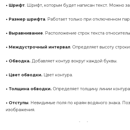
• Ш
рифт
. Шрифт, которым будет написан текст. Можно за
• Размер шрифта
. Работает только при отключенном па
• В
ыравнивание
. Расположение строк текста относитель
• М
еждустрочный интервал
. Определяет высоту строки 
• Обводка.
Добавляет контур вокруг каждой буквы.
• Цвет обводки.
Цвет контура.
• Толщина обводки.
Определяет толщину линии контура.
• Отступы
. Невидимые поля по краям водяного знака. Поз
изображения.
• К
ачество
. Снижение качества обработанных картинок. 