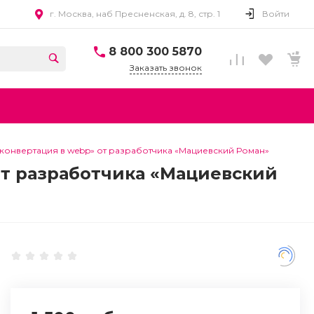
г. Москва, наб Пресненская, д. 8, стр. 1
Войти
8 800 300 5870
Заказать звонок
 конвертация в webp» от разработчика «Мациевский Роман»
от разработчика «Мациевский