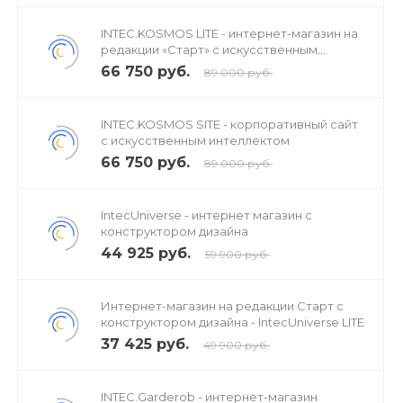
INTEC.KOSMOS LITE - интернет-магазин на
редакции «Старт» с искусственным
интеллектом
66 750 руб.
89 000 руб.
При покупке типового решения предоставляется
хостинг по тарифу HOSTAK-RU-BITRIX бесплатно.
INTEC.KOSMOS SITE - корпоративный сайт
с искусственным интеллектом
66 750 руб.
89 000 руб.
IntecUniverse - интернет магазин с
конструктором дизайна
44 925 руб.
59 900 руб.
Интернет-магазин на редакции Старт с
конструктором дизайна - IntecUniverse LITE
37 425 руб.
49 900 руб.
INTEC.Garderob - интернет-магазин