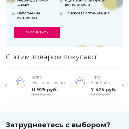
Индивидуальный
Адаптация под сферу
дизайн
деятельности
Наполнение
Поисковая оптимизация
контентом
РАССЧИТАТЬ
С этим товаром покупают
INTEC:
INTEC:
Мультирегиональность
StartShop -
- региональная сеть
модуль
11 925 руб.
7 425 руб.
вашего сайта с
интернет-
15 900 руб.
9 900 руб.
продвижением в
магазина для
поисковиках
редакции
Старт
Затрудняетесь с выбором?