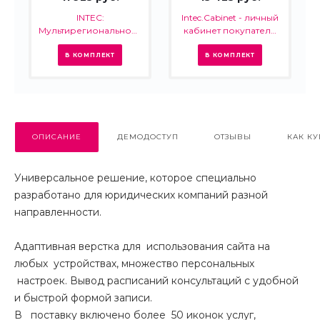
INTEC:
Intec.Cabinet - личный
Мультирегиональность
кабинет покупателя
- региональная сеть
для интернет-
вашего сайта с
магазина (B2B и B2C)
В КОМПЛЕКТ
В КОМПЛЕКТ
продвижением в
поисковиках
ОПИСАНИЕ
ДЕМОДОСТУП
ОТЗЫВЫ
КАК КУ
Универсальное решение, которое специально
разработано для юридических компаний разной
направленности.
Адаптивная верстка для использования сайта на
любых устройствах, множество персональных
настроек. Вывод расписаний консультаций с удобной
и быстрой формой записи.
В поставку включено более 50 иконок услуг,