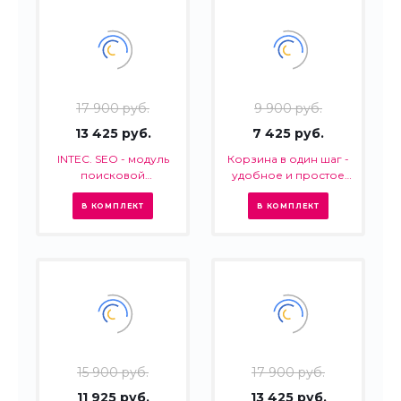
17 900 руб.
9 900 руб.
13 425 руб.
7 425 руб.
INTEC. SEO - модуль
Корзина в один шаг -
поисковой
удобное и простое
оптимизации: seo -
оформление заказа в
фильтр, генерация
интернет-магазине
В КОМПЛЕКТ
В КОМПЛЕКТ
сео - текстов, H1, мета-
тегов
15 900 руб.
17 900 руб.
11 925 руб.
13 425 руб.