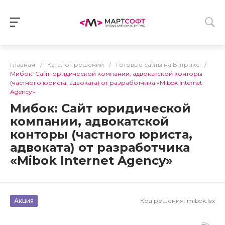
Главная
/
Каталог решений
/
Готовые сайты на Битрикс
/
Мибок: Сайт юридической компании, адвокатской конторы
(частного юриста, адвоката) от разработчика «Mibok Internet
Agency»
Мибок: Сайт юридической
компании, адвокатской
конторы (частного юриста,
адвоката) от разработчика
«Mibok Internet Agency»
Акция
Код решения:
mibok.lex