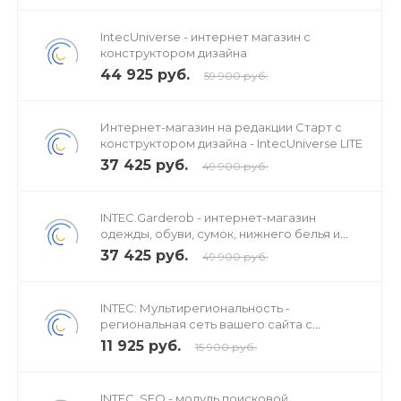
IntecUniverse - интернет магазин с
конструктором дизайна
44 925 руб.
59 900 руб.
Интернет-магазин на редакции Старт с
конструктором дизайна - IntecUniverse LITE
37 425 руб.
49 900 руб.
INTEC.Garderob - интернет-магазин
одежды, обуви, сумок, нижнего белья и
аксессуаров
37 425 руб.
49 900 руб.
INTEC: Мультирегиональность -
региональная сеть вашего сайта с
продвижением в поисковиках
11 925 руб.
15 900 руб.
INTEC. SEO - модуль поисковой