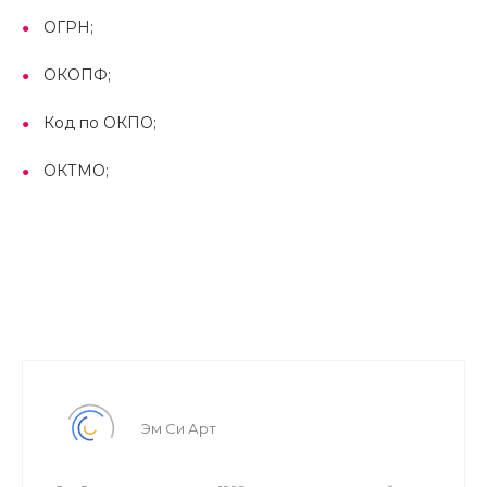
ОГРН;
ОКОПФ;
Код по ОКПО;
ОКТМО;
ФИО руководителя;
Регион.
Эм Си Арт