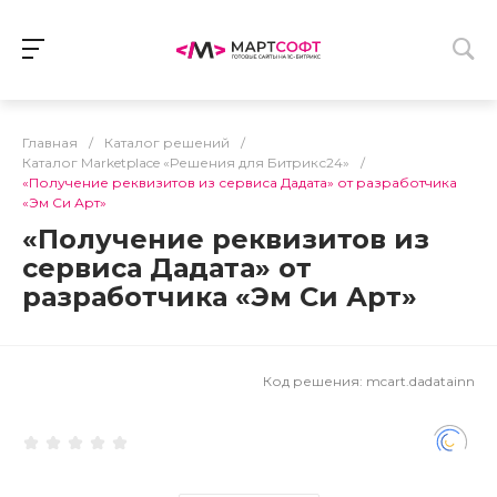
Главная
/
Каталог решений
/
Каталог Marketplace «Решения для Битрикс24»
/
«Получение реквизитов из сервиса Дадата» от разработчика
«Эм Си Арт»
«Получение реквизитов из
сервиса Дадата» от
разработчика «Эм Си Арт»
Код решения:
mcart.dadatainn