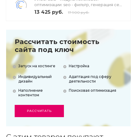
оптимизации: seo - фильтр, генерация сео
- текстов, H1, мета-тегов
13 425 руб.
17 900 руб.
Рассчитать стоимость
сайта под ключ
Запуск на хостинге
Настройка
Индивидуальный
Адаптация под сферу
дизайн
деятельности
Наполнение
Поисковая оптимизация
контентом
РАССЧИТАТЬ
С этим товаром покупают