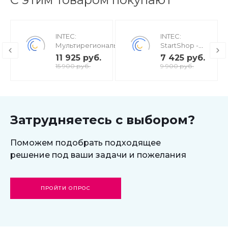
INTEC:
INTEC:
Мультирегиональность
StartShop -
- региональная сеть
модуль
11 925 руб.
7 425 руб.
вашего сайта с
интернет-
15 900 руб.
9 900 руб.
продвижением в
магазина для
поисковиках
редакции
Старт
Затрудняетесь с выбором?
Поможем подобрать подходящее
решение под ваши задачи и пожелания
ПРОЙТИ ОПРОС