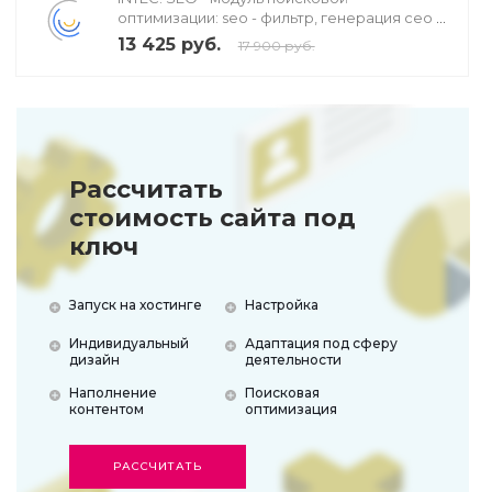
оптимизации: seo - фильтр, генерация сео -
текстов, H1, мета-тегов
13 425 руб.
17 900 руб.
Рассчитать
стоимость сайта под
ключ
Запуск на хостинге
Настройка
Индивидуальный
Адаптация под сферу
дизайн
деятельности
Наполнение
Поисковая
контентом
оптимизация
РАССЧИТАТЬ