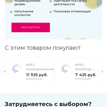
Индивидуальный
Адаптация под сферу
дизайн
деятельности
Наполнение
Поисковая оптимизация
контентом
РАССЧИТАТЬ
С этим товаром покупают
INTEC:
INTEC:
Мультирегиональность
StartShop -
- региональная сеть
модуль
11 925 руб.
7 425 руб.
вашего сайта с
интернет-
15 900 руб.
9 900 руб.
продвижением в
магазина для
поисковиках
редакции
Старт
Затрудняетесь с выбором?