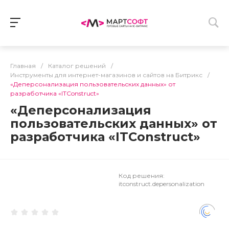
Главная
/
Каталог решений
/
Инструменты для интернет-магазинов и сайтов на Битрикс
/
«Деперсонализация пользовательских данных» от
разработчика «ITConstruct»
«Деперсонализация
пользовательских данных» от
разработчика «ITConstruct»
Код решения:
itconstruct.depersonalization