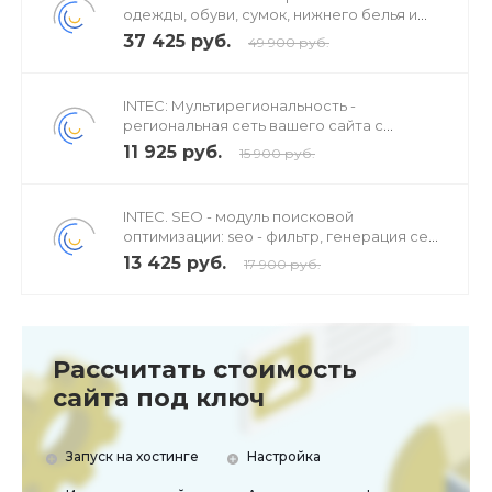
одежды, обуви, сумок, нижнего белья и
аксессуаров
37 425 руб.
49 900 руб.
INTEC: Мультирегиональность -
региональная сеть вашего сайта с
продвижением в поисковиках
11 925 руб.
15 900 руб.
INTEC. SEO - модуль поисковой
оптимизации: seo - фильтр, генерация сео
- текстов, H1, мета-тегов
13 425 руб.
17 900 руб.
Рассчитать стоимость
сайта под ключ
Запуск на хостинге
Настройка