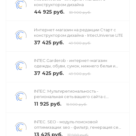
специальных SEO-текстов.
конструктором дизайна
44 925 руб.
59 900 руб.
4. Дубли страниц (в случае, если get-параметры
игнорируются системой, но учитываются поисковыми
страницами).
Интернет-магазин на редакции Старт с
конструктором дизайна - IntecUniverse LITE
37 425 руб.
Для решения этих и других задач был создан
49 900 руб.
"Инструмент SEO-специалиста".
INTEC.Garderob - интернет-магазин
Модуль готов к работе сразу после установки. Для его
одежды, обуви, сумок, нижнего белья и
работы *не* требуется:
аксессуаров
37 425 руб.
49 900 руб.
— сканировать сайт;
INTEC: Мультирегиональность -
региональная сеть вашего сайта с
— размещать дополнительный программный код в
продвижением в поисковиках
11 925 руб.
шаблоне сайта;
15 900 руб.
— обладать квалификацией программиста и знать, как
INTEC. SEO - модуль поисковой
устроен 1С-Битрикс.
оптимизации: seo - фильтр, генерация сео
- текстов, H1, мета-тегов
13 425 руб.
17 900 руб.