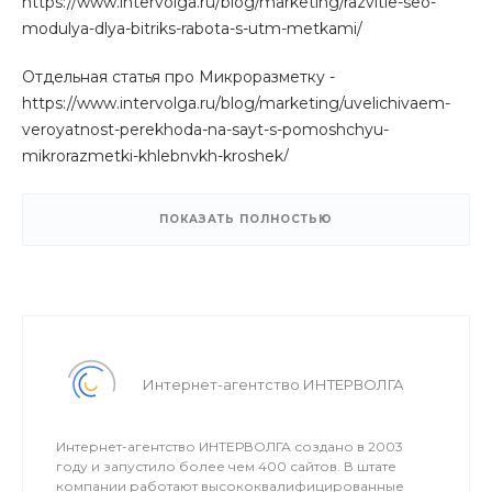
https://www.intervolga.ru/blog/marketing/razvitie-seo-
modulya-dlya-bitriks-rabota-s-utm-metkami/
Отдельная статья про Микроразметку -
https://www.intervolga.ru/blog/marketing/uvelichivaem-
veroyatnost-perekhoda-na-sayt-s-pomoshchyu-
mikrorazmetki-khlebnykh-kroshek/
Видео по установке и настройке:
ПОКАЗАТЬ ПОЛНОСТЬЮ
Интернет-агентство ИНТЕРВОЛГА
Интернет-агентство ИНТЕРВОЛГА создано в 2003
году и запустило более чем 400 сайтов. В штате
компании работают высококвалифицированные