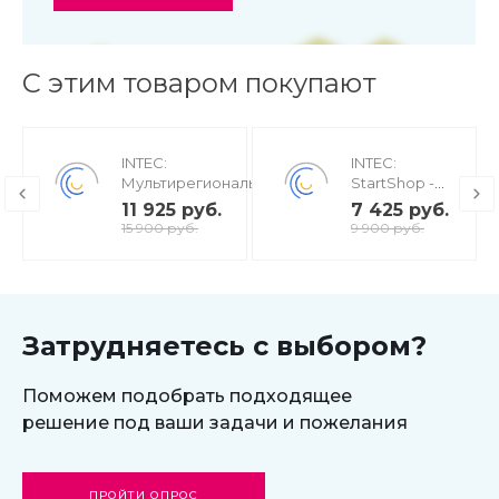
С этим товаром покупают
INTEC:
INTEC:
Мультирегиональность
StartShop -
- региональная сеть
модуль
11 925 руб.
7 425 руб.
вашего сайта с
интернет-
15 900 руб.
9 900 руб.
продвижением в
магазина для
поисковиках
редакции
Старт
Затрудняетесь с выбором?
Поможем подобрать подходящее
решение под ваши задачи и пожелания
ПРОЙТИ ОПРОС