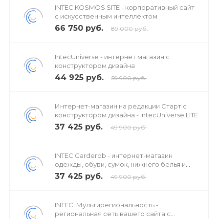
INTEC.KOSMOS SITE - корпоративный сайт
с искусственным интеллектом
66 750 руб.
89 000 руб.
IntecUniverse - интернет магазин с
конструктором дизайна
44 925 руб.
59 900 руб.
Интернет-магазин на редакции Старт с
конструктором дизайна - IntecUniverse LITE
37 425 руб.
49 900 руб.
INTEC.Garderob - интернет-магазин
одежды, обуви, сумок, нижнего белья и
аксессуаров
37 425 руб.
49 900 руб.
INTEC: Мультирегиональность -
региональная сеть вашего сайта с