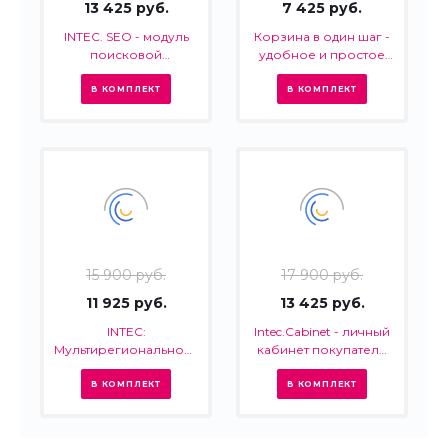
13 425 руб.
7 425 руб.
INTEC. SEO - модуль
Корзина в один шаг -
поисковой
удобное и простое
оптимизации: seo -
оформление заказа в
фильтр, генерация
интернет-магазине
В КОМПЛЕКТ
В КОМПЛЕКТ
сео - текстов, H1, мета-
тегов
15 900 руб.
17 900 руб.
11 925 руб.
13 425 руб.
INTEC:
Intec.Cabinet - личный
Мультирегиональность
кабинет покупателя
- региональная сеть
для интернет-
вашего сайта с
магазина (B2B и B2C)
В КОМПЛЕКТ
В КОМПЛЕКТ
продвижением в
поисковиках