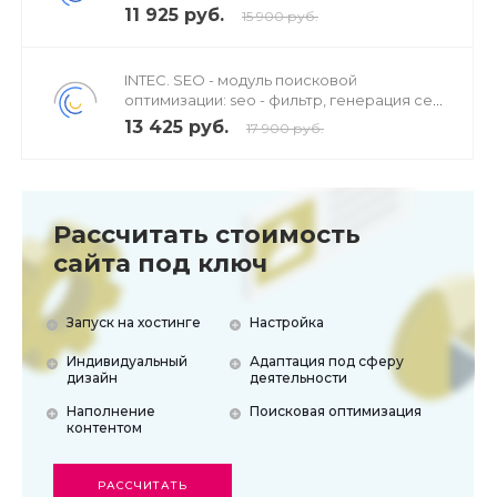
продвижением в поисковиках
11 925 руб.
15 900 руб.
INTEC. SEO - модуль поисковой
оптимизации: seo - фильтр, генерация сео
- текстов, H1, мета-тегов
13 425 руб.
17 900 руб.
Рассчитать стоимость
сайта под ключ
Запуск на хостинге
Настройка
Индивидуальный
Адаптация под сферу
дизайн
деятельности
Наполнение
Поисковая оптимизация
контентом
РАССЧИТАТЬ