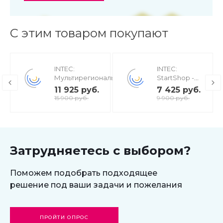
С этим товаром покупают
INTEC:
INTEC:
Мультирегиональность
StartShop -
- региональная сеть
модуль
11 925 руб.
7 425 руб.
вашего сайта с
интернет-
15 900 руб.
9 900 руб.
продвижением в
магазина для
поисковиках
редакции
Старт
Затрудняетесь с выбором?
Поможем подобрать подходящее
решение под ваши задачи и пожелания
ПРОЙТИ ОПРОС