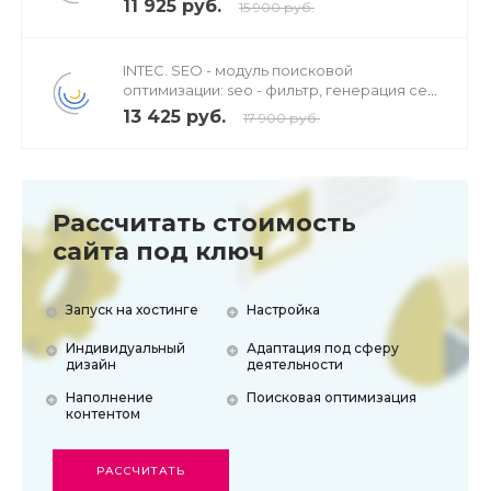
11 925 руб.
15 900 руб.
INTEC. SEO - модуль поисковой
оптимизации: seo - фильтр, генерация сео
- текстов, H1, мета-тегов
13 425 руб.
17 900 руб.
Рассчитать стоимость
сайта под ключ
Запуск на хостинге
Настройка
Индивидуальный
Адаптация под сферу
дизайн
деятельности
Наполнение
Поисковая оптимизация
контентом
РАССЧИТАТЬ