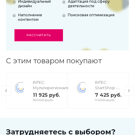
Индивидуальный
Адаптация под сферу
дизайн
деятельности
Наполнение
Поисковая оптимизация
контентом
РАССЧИТАТЬ
С этим товаром покупают
INTEC:
INTEC:
Мультирегиональность
StartShop -
- региональная сеть
модуль
11 925 руб.
7 425 руб.
вашего сайта с
интернет-
15 900 руб.
9 900 руб.
продвижением в
магазина для
поисковиках
редакции
Старт
Затрудняетесь с выбором?