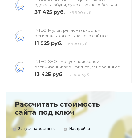
одежды, обуви, сумок, нижнего белья и
аксессуаров
37 425 руб.
49 900 руб.
INTEC: Мультирегиональность -
региональная сеть вашего сайта с
продвижением в поисковиках
11 925 руб.
15 900 руб.
INTEC. SEO - модуль поисковой
оптимизации: seo - фильтр, генерация сео
- текстов, H1, мета-тегов
13 425 руб.
17 900 руб.
Рассчитать стоимость
сайта под ключ
Запуск на хостинге
Настройка