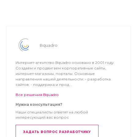
Процесс установки и настройки детально описан здесь
же, на вкладке “Установка”. А если появятся вопросы,
то пишите нашей техподдержке:
Email: support.dev@bquadro.ru
Bquadro
Интернет-агентство Bquadro основано в 2001 году.
Создаём и продвигаем корпоративные сайты,
интернет-магазины, порталы. Основные
направления нашей деятельности: - разработка
сайтов; - поддержка и прод...
Все решения Bquadro
Нужна консультация?
Наши специалисты ответят на любой
интересующий вас вопрос
ЗАДАТЬ ВОПРОС РАЗРАБОТЧИКУ