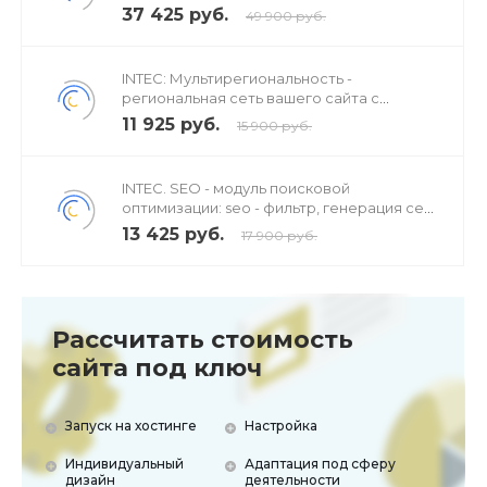
аксессуаров
37 425 руб.
49 900 руб.
INTEC: Мультирегиональность -
региональная сеть вашего сайта с
продвижением в поисковиках
11 925 руб.
15 900 руб.
INTEC. SEO - модуль поисковой
оптимизации: seo - фильтр, генерация сео
- текстов, H1, мета-тегов
13 425 руб.
17 900 руб.
Рассчитать стоимость
сайта под ключ
Запуск на хостинге
Настройка
Индивидуальный
Адаптация под сферу
дизайн
деятельности