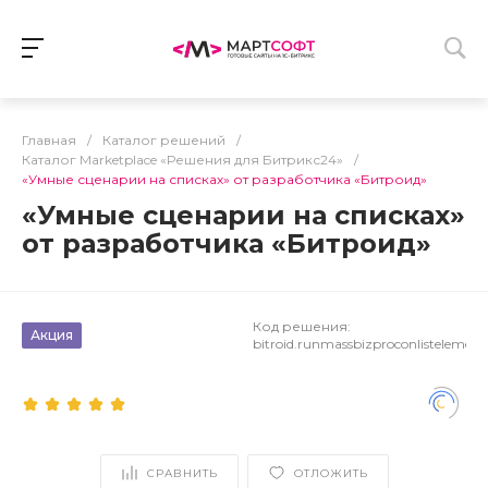
Главная
/
Каталог решений
/
Каталог Marketplace «Решения для Битрикс24»
/
«Умные сценарии на списках» от разработчика «Битроид»
«Умные сценарии на списках»
от разработчика «Битроид»
Код решения:
Акция
bitroid.runmassbizproconlistelement
СРАВНИТЬ
ОТЛОЖИТЬ