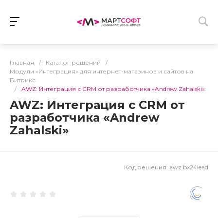
Главная
/
Каталог решений
/
Модули «Интеграция» для интернет-магазинов и сайтов на
Битрикс
/
AWZ: Интеграция с CRM от разработчика «Andrew Zahalski»
AWZ: Интеграция с CRM от
разработчика «Andrew
Zahalski»
Код решения:
awz.bx24lead