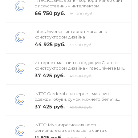
INTEC.KOSMOS SITE - корпоративный сайт
с искусственным интеллектом
66 750 руб.
89 000 руб.
IntecUniverse - интернет магазин с
конструктором дизайна
44 925 руб.
59 900 руб.
Интернет-магазин на редакции Старт с
конструктором дизайна - IntecUniverse LITE
37 425 руб.
49 900 руб.
INTEC.Garderob - интернет-магазин
одежды, обуви, сумок, нижнего белья и
аксессуаров
37 425 руб.
49 900 руб.
INTEC: Мультирегиональность -
региональная сеть вашего сайта с
продвижением в поисковиках
11 925 руб.