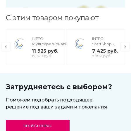
С этим товаром покупают
INTEC:
INTEC:
Мультирегиональность
StartShop -
- региональная сеть
модуль
11 925 руб.
7 425 руб.
вашего сайта с
интернет-
15 900 руб.
9 900 руб.
продвижением в
магазина для
поисковиках
редакции
Старт
Затрудняетесь с выбором?
Поможем подобрать подходящее
решение под ваши задачи и пожелания
ПРОЙТИ ОПРОС