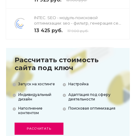
15 900 руб.
INTEC. SEO - модуль поисковой
оптимизации: seo - фильтр, генерация сео
- текстов, H1, мета-тегов
13 425 руб.
17 900 руб.
Рассчитать стоимость
сайта под ключ
Запуск на хостинге
Настройка
Индивидуальный
Адаптация под сферу
дизайн
деятельности
Наполнение
Поисковая оптимизация
контентом
РАССЧИТАТЬ