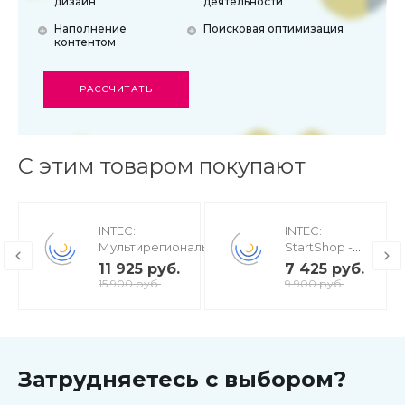
дизайн
деятельности
Наполнение
Поисковая оптимизация
контентом
РАССЧИТАТЬ
С этим товаром покупают
INTEC:
INTEC:
Мультирегиональность
StartShop -
- региональная сеть
модуль
11 925 руб.
7 425 руб.
вашего сайта с
интернет-
15 900 руб.
9 900 руб.
продвижением в
магазина для
поисковиках
редакции
Старт
Затрудняетесь с выбором?