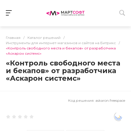
Главная
/
Каталог решений
/
Инструменты для интернет-магазинов и сайтов на Битрикс
/
«Контроль свободного места и бекапов» от разработчика
«Аскарон системс»
«Контроль свободного места
и бекапов» от разработчика
«Аскарон системс»
Код решения:
askaron.freespace