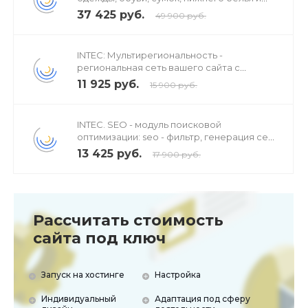
аксессуаров
37 425 руб.
49 900 руб.
INTEC: Мультирегиональность -
региональная сеть вашего сайта с
продвижением в поисковиках
11 925 руб.
15 900 руб.
INTEC. SEO - модуль поисковой
оптимизации: seo - фильтр, генерация сео
- текстов, H1, мета-тегов
13 425 руб.
17 900 руб.
Рассчитать стоимость
сайта под ключ
Запуск на хостинге
Настройка
Индивидуальный
Адаптация под сферу