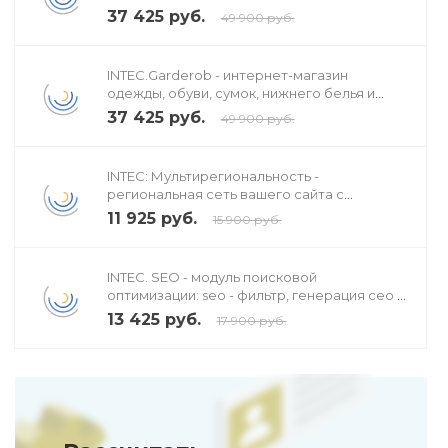
37 425 руб.
49 900 руб.
INTEC.Garderob - интернет-магазин
одежды, обуви, сумок, нижнего белья и
аксессуаров
37 425 руб.
49 900 руб.
INTEC: Мультирегиональность -
региональная сеть вашего сайта с
продвижением в поисковиках
11 925 руб.
15 900 руб.
INTEC. SEO - модуль поисковой
оптимизации: seo - фильтр, генерация сео -
текстов, H1, мета-тегов
13 425 руб.
17 900 руб.