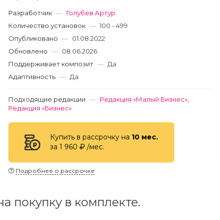
Разработчик
—
Голубев Артур
Количество установок
—
100 - 499
Опубликовано
—
01.08.2022
Обновлено
—
08.06.2026
Поддерживает композит
—
Да
Адаптивность
—
Да
Подходящие редакции
—
Редакция «Малый Бизнес»
,
Редакция «Бизнес»
Купить в рассрочку на
10 мес.
за 1 960
/мес.
Подробнее о рассрочке
а покупку в комплекте.