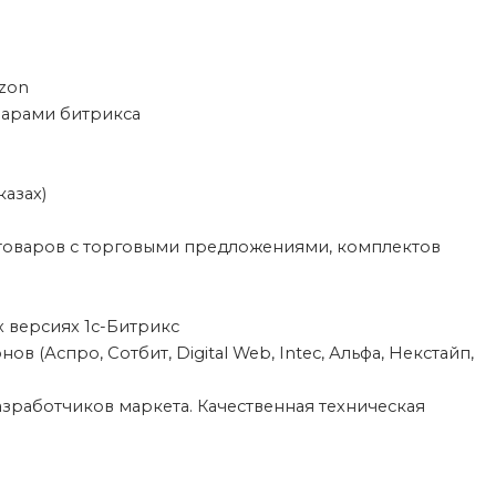
zon
варами битрикса
казах)
 товаров с торговыми предложениями, комплектов
х версиях 1с-Битрикс
 (Аспро, Сотбит, Digital Web, Intec, Альфа, Некстайп,
зработчиков маркета. Качественная техническая