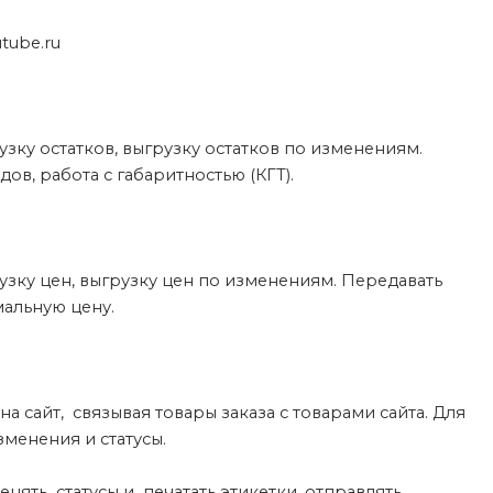
utube.ru
у остатков, выгрузку остатков по изменениям.
ов, работа с габаритностью (КГТ).
ку цен, выгрузку цен по изменениям. Передавать
мальную цену.
 сайт, связывая товары заказа с товарами сайта. Для
менения и статусы.
нять статусы и печатать этикетки, отправлять