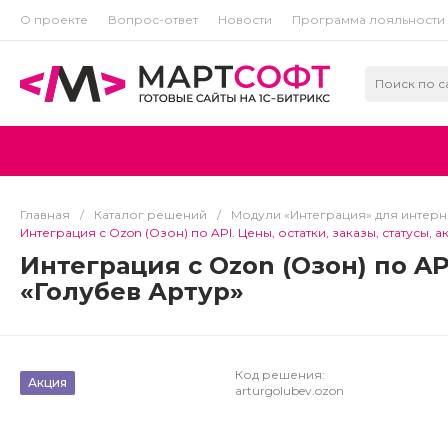
О проекте
Вопрос-ответ
Новости
Программа лояльности
Главная
/
Каталог решений
/
Модули «Интеграция» для интерне
Интеграция с Ozon (Озон) по API. Цены, остатки, заказы, статусы, 
Интеграция с Ozon (Озон) по AP
«Голубев Артур»
Код решения:
Акция
arturgolubev.ozon