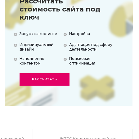
Рассчитать
стоимость сайта под
ключ
Запуск на хостинге
Настройка
Индивидуальный
Адаптация под сферу
дизайн
деятельности
Наполнение
Поисковая
контентом
оптимизация
РАССЧИТАТЬ
ь поисковой
INTEC Конструктор сайтов -