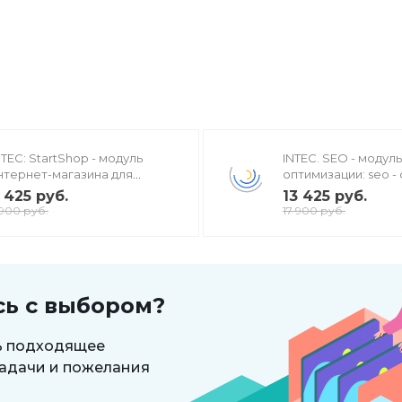
NTEC: StartShop - модуль
INTEC. SEO - модул
нтернет-магазина для
оптимизации: seo - 
едакции Старт
генерация сео - тек
 425 руб.
13 425 руб.
мета-тегов
 900 руб.
17 900 руб.
сь с выбором?
ь подходящее
адачи и пожелания