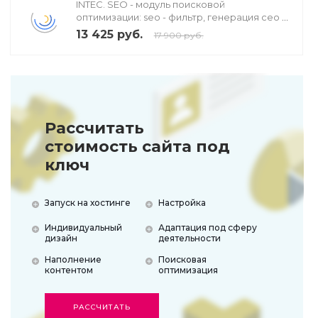
INTEC. SEO - модуль поисковой
оптимизации: seo - фильтр, генерация сео -
текстов, H1, мета-тегов
13 425 руб.
17 900 руб.
Рассчитать
стоимость сайта под
ключ
Запуск на хостинге
Настройка
Индивидуальный
Адаптация под сферу
дизайн
деятельности
Наполнение
Поисковая
контентом
оптимизация
РАССЧИТАТЬ