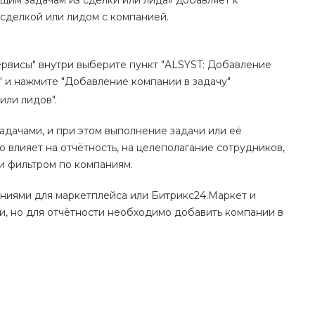
им задачам из сделки или лида» добавляет к
 сделкой или лидом с компанией.
ервисы" внутри выберите пункт "ALSYST: Добавление
 и нажмите "Добавление компании в задачу"
или лидов".
адачами, и при этом выполнение задачи или её
о влияет на отчётность, на целеполагание сотрудников,
и фильтром по компаниям.
ениями для маркетплейса или Битрикс24.Маркет и
и, но для отчётности необходимо добавить компании в