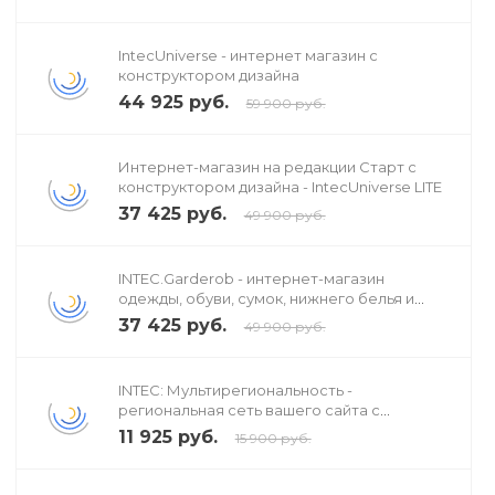
IntecUniverse - интернет магазин с
конструктором дизайна
44 925 руб.
59 900 руб.
Интернет-магазин на редакции Старт с
конструктором дизайна - IntecUniverse LITE
37 425 руб.
49 900 руб.
INTEC.Garderob - интернет-магазин
одежды, обуви, сумок, нижнего белья и
аксессуаров
37 425 руб.
49 900 руб.
INTEC: Мультирегиональность -
региональная сеть вашего сайта с
продвижением в поисковиках
11 925 руб.
15 900 руб.