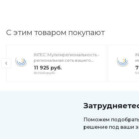
С этим товаром покупают
INTEC: Мультирегиональность -
I
региональная сеть вашего
и
сайта с продвижением в
р
11 925 руб.
7
поисковиках
15 900 руб.
9
Затрудняете
Поможем подобрат
решение под ваши з