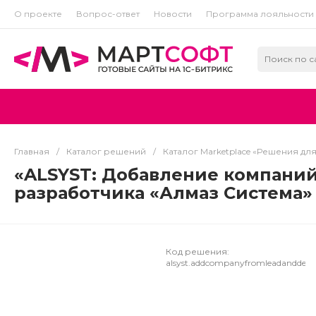
О проекте
Вопрос-ответ
Новости
Программа лояльности
Главная
/
Каталог решений
/
Каталог Marketplace «Решения дл
«ALSYST: Добавление компаний
разработчика «Алмаз Система»
Код решения:
alsyst.addcompanyfromleadanddealsf