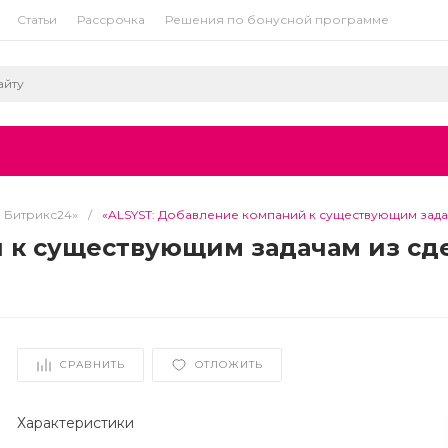
Статьи
Рассрочка
Решения по бонусной программе
я Битрикс24»
/
«ALSYST: Добавление компаний к существующим задач
 к существующим задачам из сд
СРАВНИТЬ
ОТЛОЖИТЬ
oralltasks
Характеристики