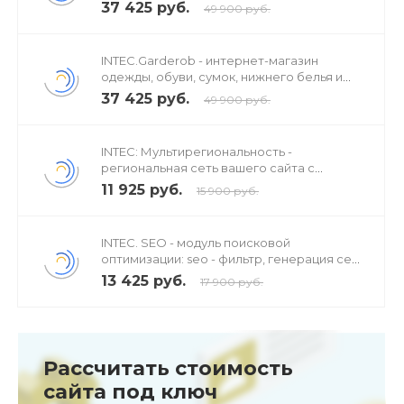
37 425 руб.
49 900 руб.
INTEC.Garderob - интернет-магазин
одежды, обуви, сумок, нижнего белья и
аксессуаров
37 425 руб.
49 900 руб.
INTEC: Мультирегиональность -
региональная сеть вашего сайта с
продвижением в поисковиках
11 925 руб.
15 900 руб.
INTEC. SEO - модуль поисковой
оптимизации: seo - фильтр, генерация сео
- текстов, H1, мета-тегов
13 425 руб.
17 900 руб.
Рассчитать стоимость
сайта под ключ