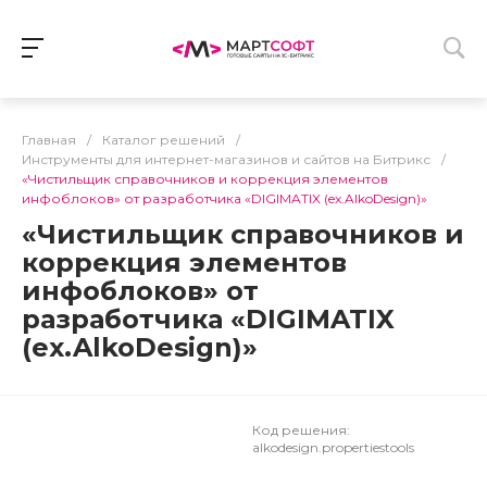
Главная
/
Каталог решений
/
Инструменты для интернет-магазинов и сайтов на Битрикс
/
«Чистильщик справочников и коррекция элементов
инфоблоков» от разработчика «DIGIMATIX (ex.AlkoDesign)»
«Чистильщик справочников и
коррекция элементов
инфоблоков» от
разработчика «DIGIMATIX
(ex.AlkoDesign)»
Код решения:
alkodesign.propertiestools