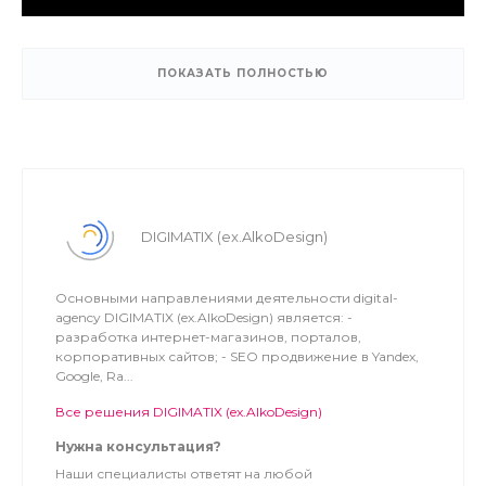
ПОКАЗАТЬ ПОЛНОСТЬЮ
DIGIMATIX (ex.AlkoDesign)
Основными направлениями деятельности digital-
agency DIGIMATIX (ex.AlkoDesign) является: -
разработка интернет-магазинов, порталов,
корпоративных сайтов; - SEO продвижение в Yandex,
Google, Ra...
Все решения DIGIMATIX (ex.AlkoDesign)
Нужна консультация?
Наши специалисты ответят на любой