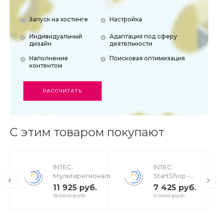
Запуск на хостинге
Настройка
Индивидуальный
Адаптация под сферу
дизайн
деятельности
Наполнение
Поисковая оптимизация
контентом
РАССЧИТАТЬ
С этим товаром покупают
INTEC:
INTEC:
Мультирегиональность
StartShop -
- региональная сеть
модуль
11 925 руб.
7 425 руб.
вашего сайта с
интернет-
15 900 руб.
9 900 руб.
продвижением в
магазина для
поисковиках
редакции