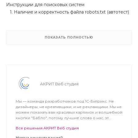
Инструкции для поисковых систем
1. Наличие и корректность файла robots.txt (автотест)
2. Настроена ошибка 404 («Страница не найдена»)
(автотест)
ПОКАЗАТЬ ПОЛНОСТЬЮ
3. Наличие иконки сайта (favicon.ico) (автотест)
4. Проверка корректности карты сайта (автотест)
5. Проверка SSL-сертификата (автотест)
Список тестов с каждой версией будет пополняться!
АКРИТ Веб студия
Оптимизатор изображений для Google
PageSpeed
Мы — команда разработчиков под 1С-Битрикс. Не
На скриншотах показаны методы оптимизации
дизайнеры, не креативщики, и не рекламщики. Мы не
можем показать вам красивых картинок и волшебной
изображений. Используются алгоритмы, описанные в
кнопки "Бабло", потому лучшие слова о нас, эт...
Google help.
Все решения АКРИТ Веб студия
Контроль над внешними ссылками в описании
инфоблоков.
Нужна консультация?