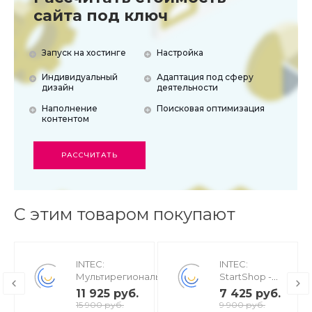
сайта под ключ
Запуск на хостинге
Настройка
Индивидуальный
Адаптация под сферу
дизайн
деятельности
Наполнение
Поисковая оптимизация
контентом
РАССЧИТАТЬ
С этим товаром покупают
INTEC:
INTEC:
Мультирегиональность
StartShop -
- региональная сеть
модуль
11 925 руб.
7 425 руб.
вашего сайта с
интернет-
15 900 руб.
9 900 руб.