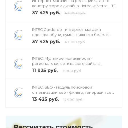
Интернет-магазин на редакции Старт с
конструктором дизайна - IntecUniverse LITE
37 425 руб.
49 900 руб.
INTEC.Garderob - интернет-магазин
одежды, обуви, сумок, нижнего белья и
аксессуаров
37 425 руб.
49 900 руб.
INTEC: Мультирегиональность -
региональная сеть вашего сайта с
продвижением в поисковиках
11 925 руб.
15 900 руб.
INTEC. SEO - модуль поисковой
оптимизации: seo - фильтр, генерация сео
- текстов, H1, мета-тегов
13 425 руб.
17 900 руб.
Рассчитать стоимость