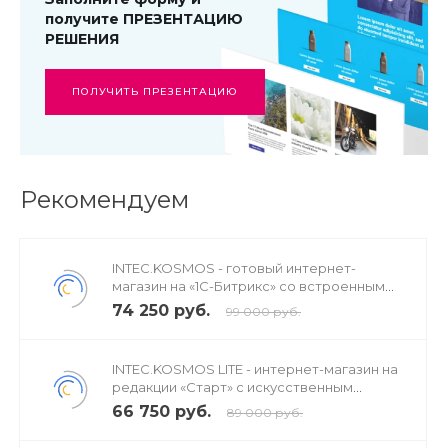
Выгрузка товаров в Магазин Facebook + Google
получите ПРЕЗЕНТАЦИЮ
Merchant Center
РЕШЕНИЯ
АнтиСоветник
- блокировщик Яндекс.Советника
ПОЛУЧИТЬ ПРЕЗЕНТАЦИЮ
Генератор
SEO текстов. Автогенерация описаний
для товаров
Рекомендуем
INTEC.KOSMOS - готовый интернет-
магазин на «1С-Битрикс» со встроенным
искусственным интеллектом
74 250 руб.
99 000 руб.
INTEC.KOSMOS LITE - интернет-магазин на
редакции «Старт» с искусственным
интеллектом
66 750 руб.
89 000 руб.