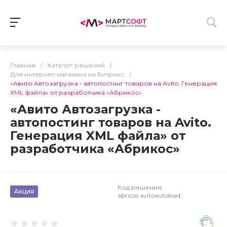
Главная
/
Каталог решений
/
Для интернет-магазина на Битрикс
/
«Авито Автозагрузка - автопостинг товаров на Avito. Генерация
XML файла» от разработчика «Абрикос»
«Авито Автозагрузка -
автопостинг товаров на Avito.
Генерация XML файла» от
разработчика «Абрикос»
Код решения:
Акция
abricos.avitoautoload