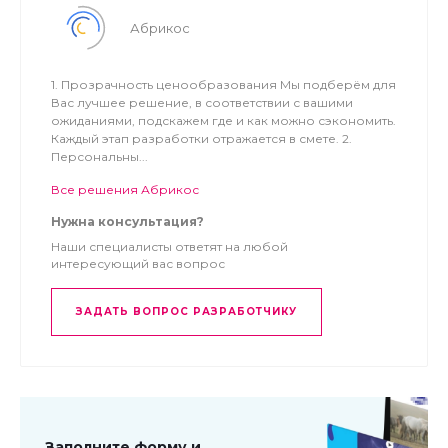
Гиря 5 кг
.
Абрикос
Обратите внимание на другие наши модули
1. Прозрачность ценообразования Мы подберём для
Вас лучшее решение, в соответствии с вашими
ожиданиями, подскажем где и как можно сэкономить.
GigaChat API - интеграция с нейросетью от Сбер.
Каждый этап разработки отражается в смете. 2.
Персональны...
Wildberries API- Выгрузка остатков и цен на
Все решения Абрикос
Вайлдберриз
Нужна консультация?
Ozon API- Выгрузка товаров и цен на Озон
Наши специалисты ответят на любой
интересующий вас вопрос
OZON - выгрузка цен и остатков. Генерация фида
ЗАДАТЬ ВОПРОС РАЗРАБОТЧИКУ
для Озон
Юла Автозагрузка. Выгрузка товаров на доску
объявлений Youla
Заполните форму и