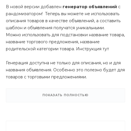
В новой версии добавлен
генератор объявлений
с
рандомизатором!
Теперь вы можете не использовать
описания товаров в качестве объявлений, а составить
шаблон и объявления получатся уникальными.
Можно использовать для подстановки название товара,
название торгового предложения, название
родительской категории товара. Инструкция тут
Генерация доступна не только для описания, но и для
названия объявления. Особенно это полезно будет для
товаров с торговыми предложениями.
Например, у вас есть товар "
Гиря
" и у него торговые
ПОКАЗАТЬ ПОЛНОСТЬЮ
предложения
5кг
,
4 кг
, 1
2 кг
. Ранее вы могли выгрузить
только название ТП, то есть получались объявления с
названием
5кг
и тд.
Теперь вам нужно просто указать шаблон заголовка
#NAME# #OFFER# и модуль сам составит заголовок