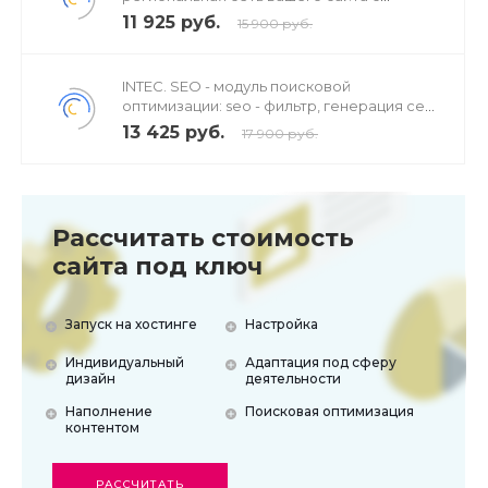
продвижением в поисковиках
11 925 руб.
15 900 руб.
INTEC. SEO - модуль поисковой
оптимизации: seo - фильтр, генерация сео
- текстов, H1, мета-тегов
13 425 руб.
17 900 руб.
Рассчитать стоимость
сайта под ключ
Запуск на хостинге
Настройка
Индивидуальный
Адаптация под сферу
дизайн
деятельности
Наполнение
Поисковая оптимизация
контентом
РАССЧИТАТЬ