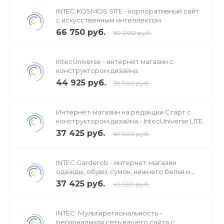
INTEC.KOSMOS SITE - корпоративный сайт
с искусственным интеллектом
66 750 руб.
89 000 руб.
IntecUniverse - интернет магазин с
конструктором дизайна
44 925 руб.
59 900 руб.
Интернет-магазин на редакции Старт с
конструктором дизайна - IntecUniverse LITE
37 425 руб.
49 900 руб.
INTEC.Garderob - интернет-магазин
одежды, обуви, сумок, нижнего белья и
аксессуаров
37 425 руб.
49 900 руб.
INTEC: Мультирегиональность -
региональная сеть вашего сайта с