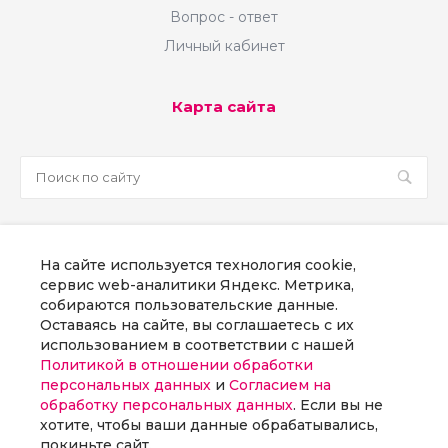
Вопрос - ответ
Личный кабинет
Карта сайта
sale@martsoft.ru
На сайте используется технология cookie,
8 800 300 58 70
сервис web-аналитики Яндекс. Метрика,
собираются пользовательские данные.
г. Москва, наб Пресненская, д. 8, стр. 1
Оставаясь на сайте, вы соглашаетесь с их
использованием в соответствии с нашей
Политикой в отношении обработки
Заказать звонок
персональных данных
и
Согласием на
обработку персональных данных
. Если вы не
хотите, чтобы ваши данные обрабатывались,
покиньте сайт.