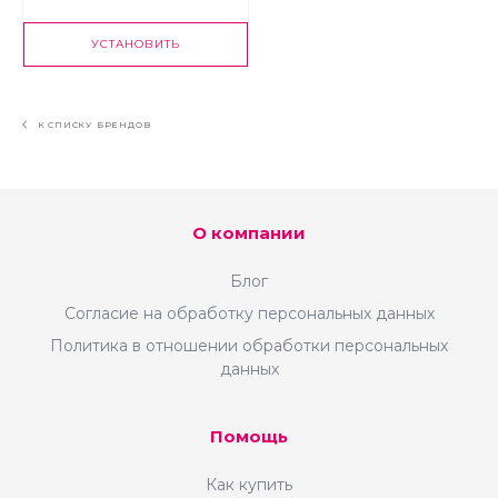
так и проекты для наших клиентов. Наш
опыт позволяет привлекать на порталы
УСТАНОВИТЬ
десятки тысяч посетителей ежедневно и
формировать ядро постоянной
аудитории.
К СПИСКУ БРЕНДОВ
О компании
Блог
Согласие на обработку персональных данных
Политика в отношении обработки персональных
данных
Помощь
Как купить