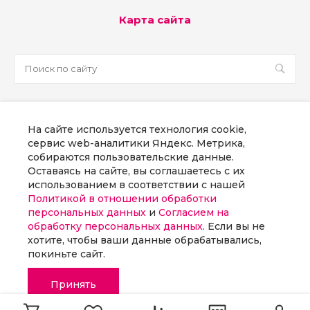
Карта сайта
sale@martsoft.ru
На сайте используется технология cookie,
8 800 300 58 70
сервис web-аналитики Яндекс. Метрика,
собираются пользовательские данные.
г. Москва, наб Пресненская, д. 8, стр. 1
Оставаясь на сайте, вы соглашаетесь с их
использованием в соответствии с нашей
Политикой в отношении обработки
Заказать звонок
персональных данных
и
Согласием на
обработку персональных данных
. Если вы не
хотите, чтобы ваши данные обрабатывались,
покиньте сайт.
© 2026 ООО «МАРТСОФТ», Все права защищены
Принять