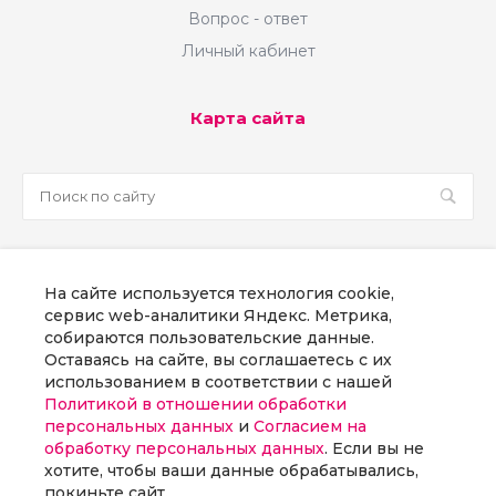
Вопрос - ответ
Личный кабинет
Карта сайта
sale@martsoft.ru
На сайте используется технология cookie,
8 800 300 58 70
сервис web-аналитики Яндекс. Метрика,
собираются пользовательские данные.
г. Москва, наб Пресненская, д. 8, стр. 1
Оставаясь на сайте, вы соглашаетесь с их
использованием в соответствии с нашей
Политикой в отношении обработки
Заказать звонок
персональных данных
и
Согласием на
обработку персональных данных
. Если вы не
хотите, чтобы ваши данные обрабатывались,
покиньте сайт.