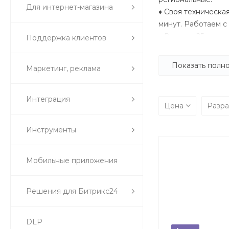
Для интернет-магазина
♦ Своя техническа
минут. Работаем с
♦ В штате 25 сотр
Поддержка клиентов
сертификатов 1С-Б
Показать полн
Маркетинг, реклама
Интеграция
Цена
Разр
Инструменты
Мобильные приложения
Решения для Битрикс24
DLP