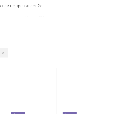
к нам не превышает 2х
ая поддержка. Имеем 138
разработки.