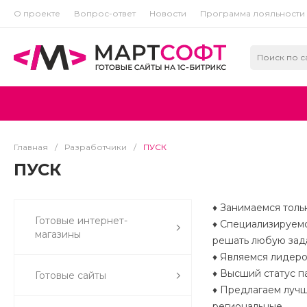
О проекте
Вопрос-ответ
Новости
Программа лояльности
Главная
/
Разработчики
/
ПУСК
ПУСК
♦ Занимаемся толь
Готовые интернет-
♦ Специализируемс
магазины
решать любую зада
♦ Являемся лидер
♦ Высший статус п
Готовые сайты
♦ Предлагаем лучш
региональные.