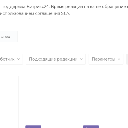
я поддержка Битрикс24. Время реакции на ваше обращение 
 использованием соглашения SLA.
удников: разработчики, специалисты внедрения и техническ
итрикс. Используем Стандарты менеджмента и методологий 
остью
аботчик
Подходящие редакции
Параметры