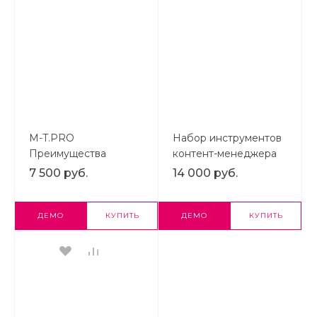
M-T.PRO
Набор инструментов
Преимущества
контент-менеджера
компании (тизеры)
Знак #: слайдеры,
7 500 руб.
14 000 руб.
для удобного
преимущества,
размещения в любом
кнопки
месте сайта
ДЕМО
КУПИТЬ
ДЕМО
КУПИТЬ