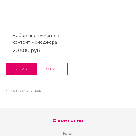
Набор инструментов
контент-менеджера
Знак #: слайдеры,
20 500 руб.
преимущества,
кнопки
ДЕМО
КУПИТЬ
К СПИСКУ БРЕНДОВ
О компании
Блог