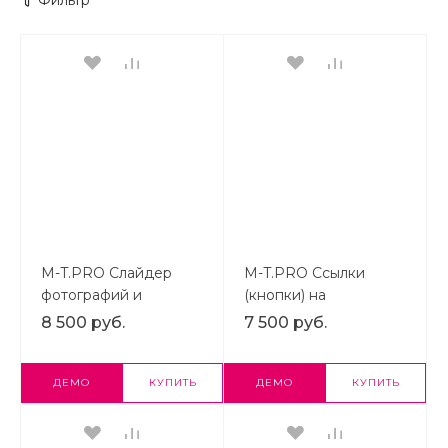
Фильтр
M-T.PRO Слайдер
M-T.PRO Ссылки
фотографий и
(кнопки) на
быстрая загрузка
скачивание для
8 500 руб.
7 500 руб.
картинок для
удобного
размещения
размещения в любом
фотогалерей в текст
месте сайта
ДЕМО
КУПИТЬ
ДЕМО
КУПИТЬ
страниц