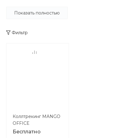
2000 году. Сегодня она занимает 1-е
место на российском рынке виртуальных
Показать полностью
АТС и входит в TOP-20
телекоммуникационных компаний России.
Фильтр
Филиалы «Манго Телеком» работают в 27
городах РФ и в Германии. С нами уже 39
000 предприятий.
«Манго Телеком» – обладатель «Премии
Рунета-2015» и награды "Best.ru 2015",
лауреат премии «Основа Роста - 2014»,
«Телекоммуникационная компания - 2012»
и «Компания года - 2011». Наши продукты
отмечены наградами PC Magazine, LAN и
других изданий.
Коллтрекинг MANGO
OFFICE
Бесплатно