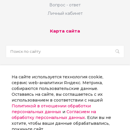
Вопрос - ответ
Личный кабинет
Карта сайта
sale@martsoft.ru
На сайте используется технология cookie,
8 800 300 58 70
сервис web-аналитики Яндекс. Метрика,
собираются пользовательские данные.
г. Москва, наб Пресненская, д. 8, стр. 1
Оставаясь на сайте, вы соглашаетесь с их
использованием в соответствии с нашей
Политикой в отношении обработки
Заказать звонок
персональных данных
и
Согласием на
обработку персональных данных
. Если вы не
хотите, чтобы ваши данные обрабатывались,
покиньте сайт.