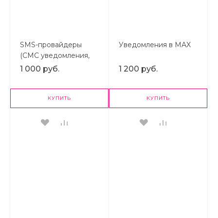
SMS-провайдеры
Уведомления в MAX
(СМС уведомления,
80+ сервисов)
1 000 руб.
1 200 руб.
КУПИТЬ
КУПИТЬ