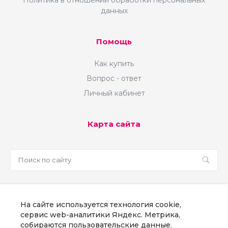
Политика в отношении обработки персональных
данных
Помощь
Как купить
Вопрос - ответ
Личный кабинет
Карта сайта
sale@martsoft.ru
На сайте используется технология cookie,
8 800 300 58 70
сервис web-аналитики Яндекс. Метрика,
собираются пользовательские данные.