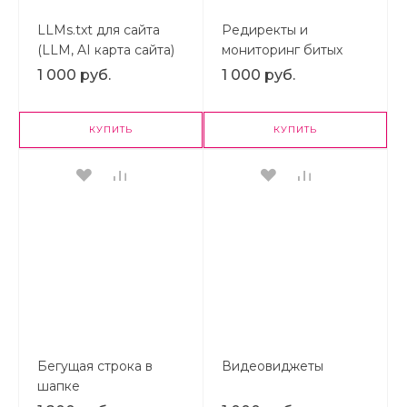
LLMs.txt для сайта
Редиректы и
(LLM, AI карта сайта)
мониторинг битых
ссылок
1 000 руб.
1 000 руб.
КУПИТЬ
КУПИТЬ
Бегущая строка в
Видеовиджеты
шапке