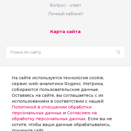
Вопрос - ответ
Личный кабинет
Карта сайта
sale@martsoft.ru
На сайте используется технология cookie,
8 800 300 58 70
сервис web-аналитики Яндекс. Метрика,
собираются пользовательские данные.
г. Москва, наб Пресненская, д. 8, стр. 1
Оставаясь на сайте, вы соглашаетесь с их
использованием в соответствии с нашей
Политикой в отношении обработки
Заказать звонок
персональных данных
и
Согласием на
обработку персональных данных
. Если вы не
хотите, чтобы ваши данные обрабатывались,
покиньте сайт.