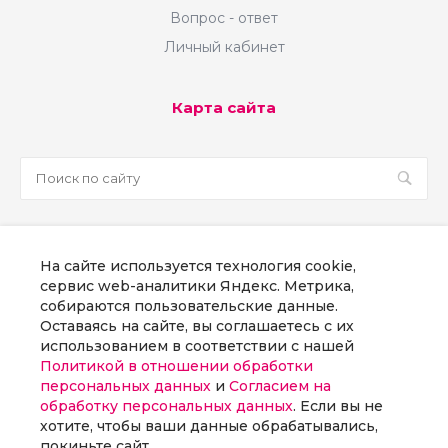
Вопрос - ответ
Личный кабинет
Карта сайта
sale@martsoft.ru
На сайте используется технология cookie,
8 800 300 58 70
сервис web-аналитики Яндекс. Метрика,
собираются пользовательские данные.
г. Москва, наб Пресненская, д. 8, стр. 1
Оставаясь на сайте, вы соглашаетесь с их
использованием в соответствии с нашей
Политикой в отношении обработки
Заказать звонок
персональных данных
и
Согласием на
обработку персональных данных
. Если вы не
хотите, чтобы ваши данные обрабатывались,
покиньте сайт.