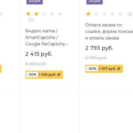
Акция
Акция
(5)
(12)
Оплата заказа по
Яндекс капча /
ссылке, форма поиска
SmartCaptcha /
и оплаты заказа
Google ReCaptcha –
2 793 руб.
улучшенная капча и
2 415 руб.
защита от ботов и
3 990 руб.
спама
3 450 руб.
-30%
1 197 руб.
-30%
1 035 руб.