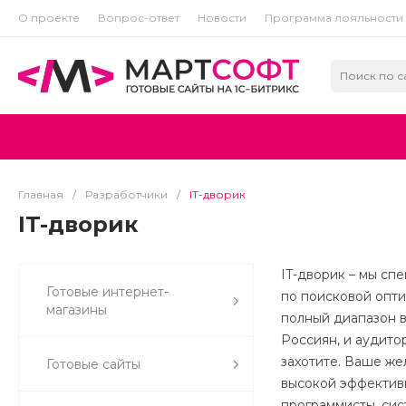
О проекте
Вопрос-ответ
Новости
Программа лояльности
Главная
/
Разработчики
/
IT-дворик
IT-дворик
IT-дворик – мы сп
Готовые интернет-
по поисковой опти
магазины
полный диапазон в
Россиян, и аудито
захотите. Ваше же
Готовые сайты
высокой эффективно
программисты, сис