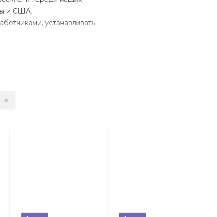
ды и США.
аботчиками, устанавливать
х выполнить с нашей