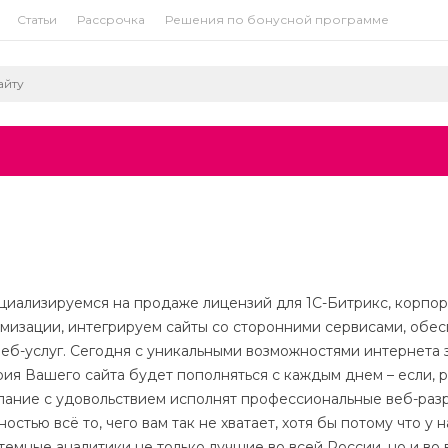
Статьи
Рассрочка
Решения по бонусной программе
ециализируемся на продаже лицензий для 1С-Битрикс, корпор
мизации, интегрируем сайты со сторонними сервисами, обе
еб-услуг. Сегодня с уникальными возможностями интернета
рия Вашего сайта будет пополняться с каждым днем – если, р
лание с удовольствием исполнят профессиональные веб-раз
стью всё то, чего вам так не хватает, хотя бы потому что у 
темные аналитики не только лучшие во всей России, но и во