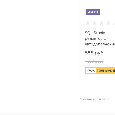
Акция
SQL Studio –
редактор с
автодополнени
названий табли
585 руб.
столбцов, избр
запросы
1 950 руб.
-70%
1 365 руб.
К СПИСКУ БРЕНДОВ