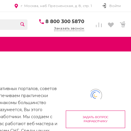
г. Москва, наб Пресненская, д. 8, стр. 1
Войти
8 800 300 5870
Заказать звонок
ативных порталов, советов
спечиваем практически
 знакомы большинство
азумеется, Вы этого
работчики. Мы создаем с
ЗАДАТЬ ВОПРОС
РАЗРАБОТЧИКУ
нас работают веб-мастера и
 всем СНГ. Среди наших