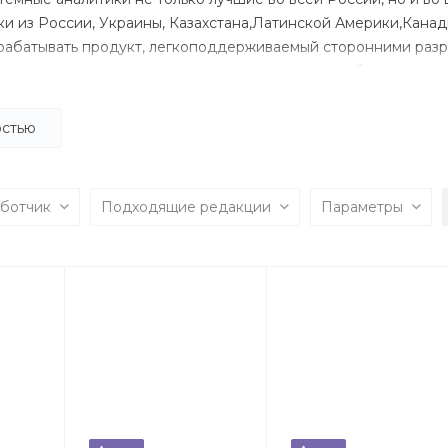
ики из России, Украины, Казахстана,Латинской Америки,Кана
рабатывать продукт, легкоподдерживаемый сторонними разр
шения с клиентами, основанные на доверии и обязательства
ную веб разработку.
остью
аботчик
Подходящие редакции
Параметры