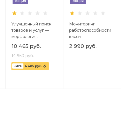
Акция
Акция
Улучшенный поиск
Мониторинг
товаров и услуг —
работоспособности
морфология,
кассы
опечатки, синонимы,
10 465 руб.
2 990 руб.
транслит, умный и
быстрый поиск
14 950 руб.
-30%
4 485 руб.