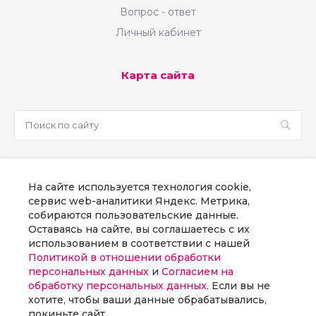
Вопрос - ответ
Личный кабинет
Карта сайта
sale@martsoft.ru
На сайте используется технология cookie,
8 800 300 58 70
сервис web-аналитики Яндекс. Метрика,
собираются пользовательские данные.
г. Москва, наб Пресненская, д. 8, стр. 1
Оставаясь на сайте, вы соглашаетесь с их
использованием в соответствии с нашей
Политикой в отношении обработки
Заказать звонок
персональных данных
и
Согласием на
обработку персональных данных
. Если вы не
хотите, чтобы ваши данные обрабатывались,
покиньте сайт.