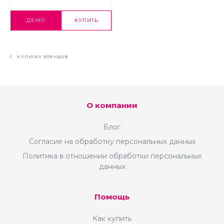
интернете и делающие процессы
интернет-торговли легко управляемыми.
ДЕМО
КУПИТЬ
Обращайтесь к нам за результатом!
К СПИСКУ БРЕНДОВ
О компании
Блог
Согласие на обработку персональных данных
Политика в отношении обработки персональных
данных
Помощь
Как купить