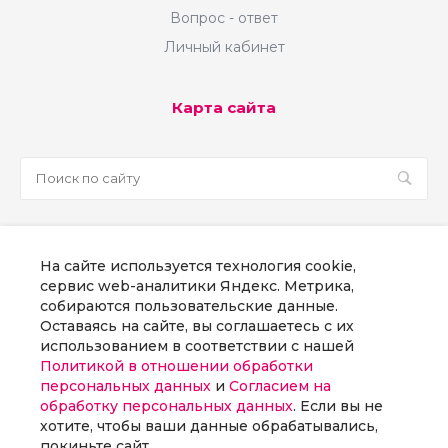
Вопрос - ответ
Личный кабинет
Карта сайта
sale@martsoft.ru
На сайте используется технология cookie,
8 800 300 58 70
сервис web-аналитики Яндекс. Метрика,
собираются пользовательские данные.
г. Москва, наб Пресненская, д. 8, стр. 1
Оставаясь на сайте, вы соглашаетесь с их
использованием в соответствии с нашей
Политикой в отношении обработки
Заказать звонок
персональных данных
и
Согласием на
обработку персональных данных
. Если вы не
хотите, чтобы ваши данные обрабатывались,
покиньте сайт.