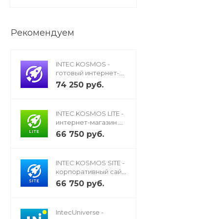
Рекомендуем
INTEC.KOSMOS -
готовый интернет-
магазин на «1С-
74 250 руб.
Битрикс» со
встроенным
искусственным
INTEC.KOSMOS LITE -
интеллектом
интернет-магазин на
редакции «Старт» с
66 750 руб.
искусственным
интеллектом
INTEC.KOSMOS SITE -
корпоративный сайт
с искусственным
66 750 руб.
интеллектом
IntecUniverse -