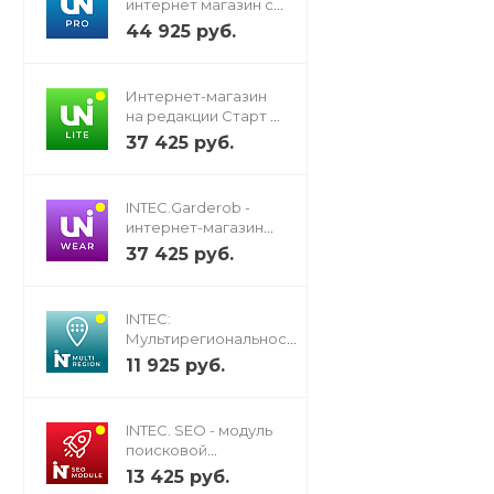
интернет магазин с
конструктором
44 925 руб.
дизайна
Интернет-магазин
на редакции Старт с
конструктором
37 425 руб.
дизайна -
IntecUniverse LITE
INTEC.Garderob -
интернет-магазин
одежды, обуви,
37 425 руб.
сумок, нижнего
белья и аксессуаров
INTEC:
Мультирегиональность
- региональная сеть
11 925 руб.
вашего сайта с
продвижением в
поисковиках
INTEC. SEO - модуль
поисковой
оптимизации: seo -
13 425 руб.
фильтр, генерация